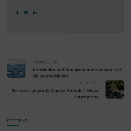
<span
PREVIOUS POST
class="nav-
Krościenko nad Dunajcem może znowu stać
subtitle
się uzdrowiskiem
screen-
NEXT POST
reader-
Rezerwat przyrody Wąwóz Homole | Mapa
text">Page</span>
turystyczna
PODOBNE