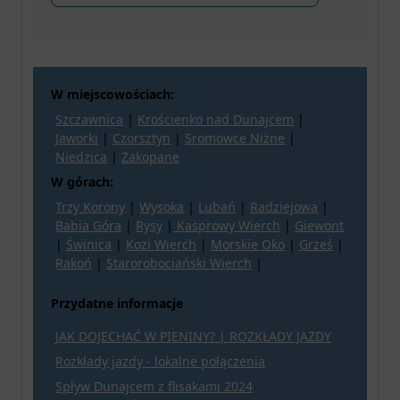
W miejscowościach:
Szczawnica
|
Krościenko nad Dunajcem
|
Jaworki
|
Czorsztyn
|
Sromowce Niżne
|
Niedzica
|
Zakopane
W górach:
Trzy Korony
|
Wysoka
|
Lubań
|
Radziejowa
|
Babia Góra
|
Rysy
|
Kasprowy Wierch
|
Giewont
|
Świnica
|
Kozi Wierch
|
Morskie Oko
|
Grześ
|
Rakoń
|
Starorobociański Wierch
|
Przydatne informacje
JAK DOJECHAĆ W PIENINY? | ROZKŁADY JAZDY
Rozkłady jazdy - lokalne połączenia
Spływ Dunajcem z flisakami 2024