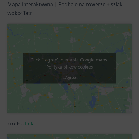
Mapa interaktywna | Podhale na rowerze + szlak
wokół Tatr
Click 'I agree' to enable Google maps
Polityka plików cookies
I Agree
źródło:
link