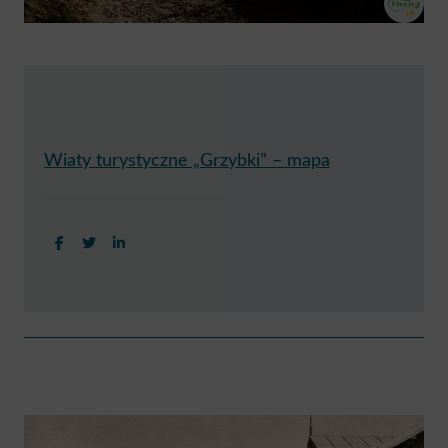
Wiaty turystyczne „Grzybki” – mapa