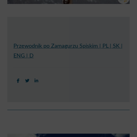
Przewodnik po Zamagurzu Spiskim | PL | SK |
ENG | D