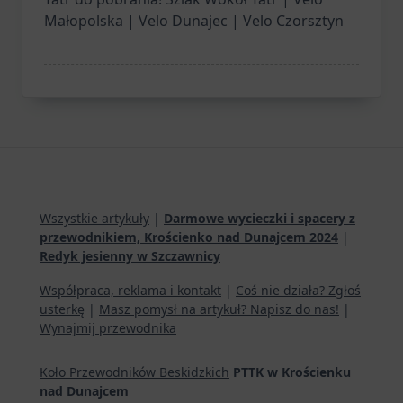
Małopolska | Velo Dunajec | Velo Czorsztyn
Wszystkie artykuły
|
Darmowe wycieczki i spacery z
przewodnikiem, Krościenko nad Dunajcem 2024
|
Redyk jesienny w Szczawnicy
Współpraca, reklama i kontakt
|
Coś nie działa? Zgłoś
usterkę
|
Masz pomysł na artykuł? Napisz do nas!
|
Wynajmij przewodnika
Koło Przewodników Beskidzkich
PTTK w Krościenku
nad Dunajcem