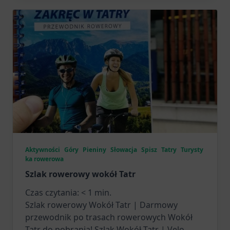
Aktywności
Góry
Pieniny
Słowacja
Spisz
Tatry
Turysty
ka rowerowa
Szlak rowerowy wokół Tatr
Czas czytania:
< 1
min.
Szlak rowerowy Wokół Tatr | Darmowy
przewodnik po trasach rowerowych Wokół
Tatr do pobrania! Szlak Wokół Tatr | Velo