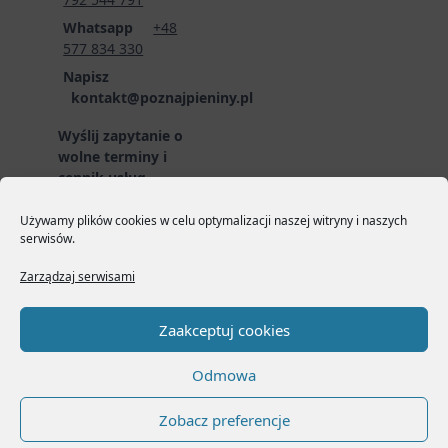
Whatsapp
+48
577 834 330
Napisz
kontakt@poznajpieniny.pl
Wyślij zapytanie o
wolne terminy i
cennik usług
przewodnickich
poprzez formularz
Używamy plików cookies w celu optymalizacji naszej witryny i naszych
serwisów.
zgłoszeniowy:
LINK
DO FORMULARZA
Zarządzaj serwisami
Zaakceptuj cookies
Odmowa
Copyright © 2026
Yuki
Zobacz preferencje
Masonry Blog Theme
Designed
By
WP Moose