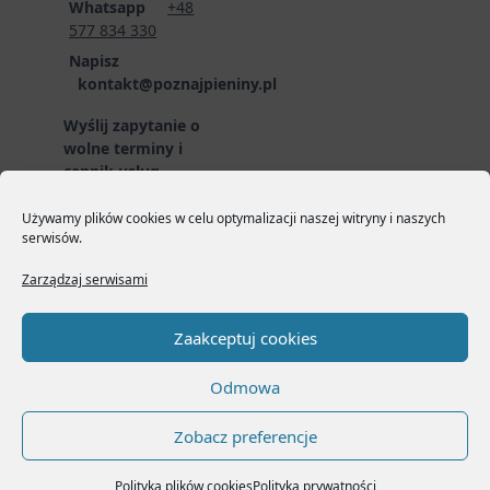
Whatsapp
+48
577 834 330
Napisz
kontakt@poznajpieniny.pl
Wyślij zapytanie o
wolne terminy i
cennik usług
przewodnickich
poprzez formularz
Używamy plików cookies w celu optymalizacji naszej witryny i naszych
serwisów.
zgłoszeniowy:
LINK
DO FORMULARZA
Zarządzaj serwisami
Zaakceptuj cookies
Odmowa
Copyright © 2026
Yuki
Zobacz preferencje
Masonry Blog Theme
Designed
By
WP Moose
Polityka plików cookies
Polityka prywatności