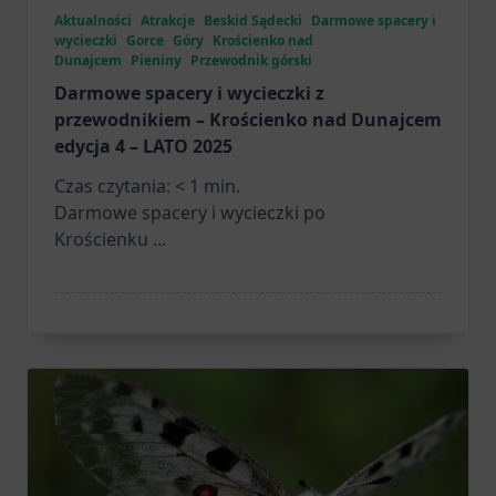
Aktualności
Atrakcje
Beskid Sądecki
Darmowe spacery i
wycieczki
Gorce
Góry
Krościenko nad
Dunajcem
Pieniny
Przewodnik górski
Darmowe spacery i wycieczki z
przewodnikiem – Krościenko nad Dunajcem
edycja 4 – LATO 2025
Czas czytania:
< 1
min.
Darmowe spacery i wycieczki po
Krościenku
...