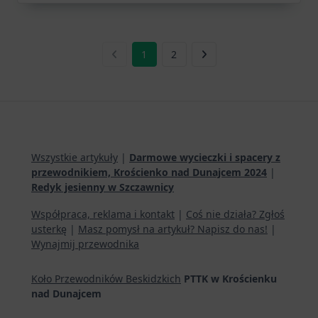
1
2
Wszystkie artykuły
|
Darmowe wycieczki i spacery z
przewodnikiem, Krościenko nad Dunajcem 2024
|
Redyk jesienny w Szczawnicy
Współpraca, reklama i kontakt
|
Coś nie działa? Zgłoś
usterkę
|
Masz pomysł na artykuł? Napisz do nas!
|
Wynajmij przewodnika
Koło Przewodników Beskidzkich
PTTK w Krościenku
nad Dunajcem