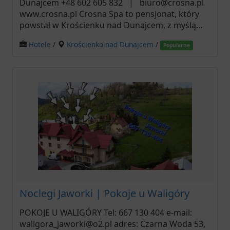
Dunajcem +48 602 605 832 | biuro@crosna.pl
www.crosna.pl Crosna Spa to pensjonat, który
powstał w Krościenku nad Dunajcem, z myślą…
Hotele
/
Krościenko nad Dunajcem
/
Popularne
Noclegi Jaworki | Pokoje u Waligóry
POKOJE U WALIGÓRY Tel: 667 130 404 e-mail:
waligora_jaworki@o2.pl adres: Czarna Woda 53,