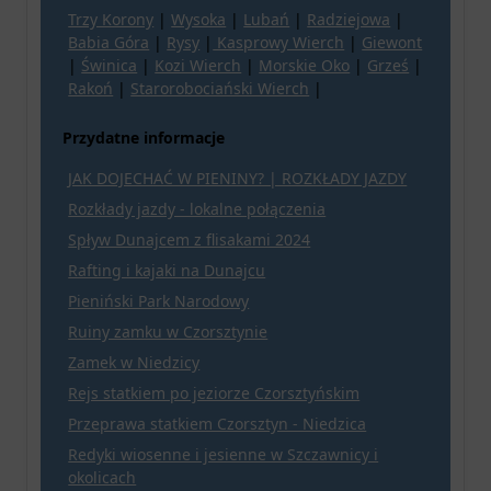
Trzy Korony
|
Wysoka
|
Lubań
|
Radziejowa
|
Babia Góra
|
Rysy
|
Kasprowy Wierch
|
Giewont
|
Świnica
|
Kozi Wierch
|
Morskie Oko
|
Grześ
|
Rakoń
|
Starorobociański Wierch
|
Przydatne informacje
JAK DOJECHAĆ W PIENINY? | ROZKŁADY JAZDY
Rozkłady jazdy - lokalne połączenia
Spływ Dunajcem z flisakami 2024
Rafting i kajaki na Dunajcu
Pieniński Park Narodowy
Ruiny zamku w Czorsztynie
Zamek w Niedzicy
Rejs statkiem po jeziorze Czorsztyńskim
Przeprawa statkiem Czorsztyn - Niedzica
Redyki wiosenne i jesienne w Szczawnicy i
okolicach