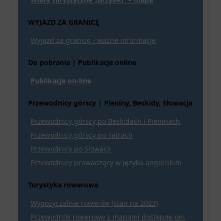
WYJAZD ZA GRANICĘ
Wyjazd za granicę - ważne informacje
Do pobrania | Publikacje online
Publikacje on-line
Przewodnicy górscy | Pieniny, Beskidy, Słowacja
Przewodnicy górscy po Beskidach i Pieninach
Przewodnicy górscy po Tatrach
Przewodnicy po Słowacji
Przewodnicy prowadzący w języku angielskim
Turystyka rowerowa
Wypożyczalnie rowerów (stan na 2023)
Przewodniki rowerowe z mapami dostępne on-