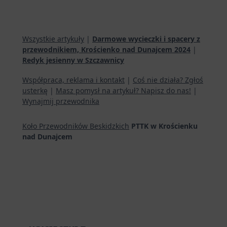
Wszystkie artykuły
|
Darmowe wycieczki i spacery z
przewodnikiem, Krościenko nad Dunajcem 2024
|
Redyk jesienny w Szczawnicy
Współpraca, reklama i kontakt
|
Coś nie działa? Zgłoś
usterkę
|
Masz pomysł na artykuł? Napisz do nas!
|
Wynajmij przewodnika
Koło Przewodników Beskidzkich
PTTK w Krościenku
nad Dunajcem