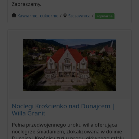
Zapraszamy.
Kawiarnie, cukiernie
/
Szczawnica
/
Popularne
Noclegi Krościenko nad Dunajcem |
Willa Granit
Pełna przedwojennego uroku willa oferująca
noclegi ze śniadaniem, zlokalizowana w dolinie
Dunajca i Krośnicy, tuż u progu głównego szlaku