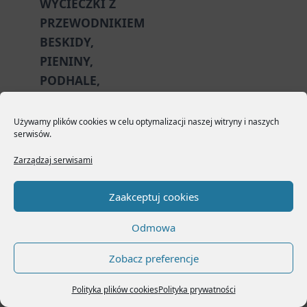
WYCIECZKI Z
PRZEWODNIKIEM
BESKIDY,
PIENINY,
PODHALE,
SŁOWACJA
Używamy plików cookies w celu optymalizacji naszej witryny i naszych
Zarezerwuj
serwisów.
przewodnika na
wycieczkę
Zarządzaj serwisami
Zadzwoń
+48
792 544 791
Zaakceptuj cookies
Whatsapp
+48
577 834 330
Odmowa
Napisz
Zobacz preferencje
kontakt@poznajpieniny.pl
Wyślij zapytanie o
Polityka plików cookies
Polityka prywatności
wolne terminy i