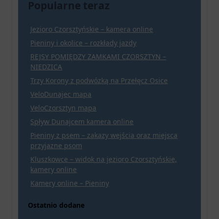
Popularne teraz
Jezioro Czorsztyńskie – kamera online
Pieniny i okolice – rozkłady jazdy
REJSY POMIĘDZY ZAMKAMI CZORSZTYN –
NIEDZICA
Trzy Korony z podwózką na Przełęcz Osice
VeloDunajec mapa
VeloCzorsztyn mapa
Spływ Dunajcem kamera online
Pieniny z psem – zakazy wejścia oraz miejsca
przyjazne psom
Kluszkowce – widok na jezioro Czorsztyńskie,
kamery online
Kamery online – Pieniny
Ostatnio dodane