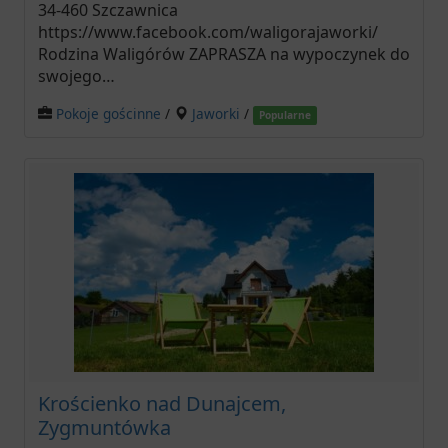
34-460 Szczawnica
https://www.facebook.com/waligorajaworki/
Rodzina Waligórów ZAPRASZA na wypoczynek do
swojego…
Pokoje gościnne
/
Jaworki
/
Popularne
Krościenko nad Dunajcem,
Zygmuntówka