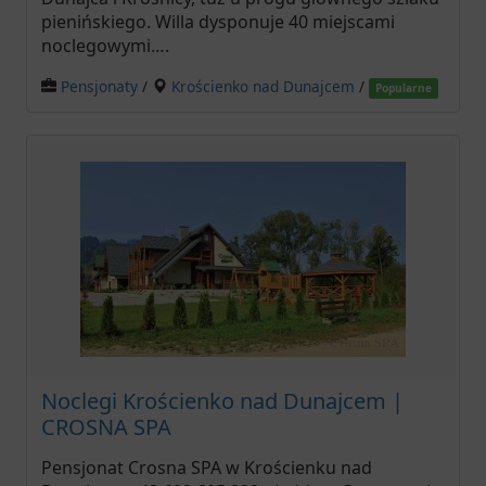
pienińskiego. Willa dysponuje 40 miejscami
noclegowymi….
Pensjonaty
/
Krościenko nad Dunajcem
/
Popularne
Noclegi Krościenko nad Dunajcem |
CROSNA SPA
Pensjonat Crosna SPA w Krościenku nad