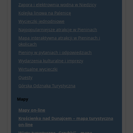
Zapora i elektrownia wodna w Niedzicy
Kolejka linowa na Palenicę
Wycieczki jednodniowe
Najpopularniejsze atrakcje w Pieninach
Mapa interaktywna atrakcji w Pieninach i
okolicach
Pieniny w pytaniach i odpowiedziach
Wydarzenia kulturalne i imprezy
Wirtualne wycieczki
Questy
Górska Odznaka Turystyczna
Mapy
Mapy on-line
Krościenko nad Dunajcem – mapa turystyczna
on-line
Wiaty turystyczne „Grzybki” – mapa