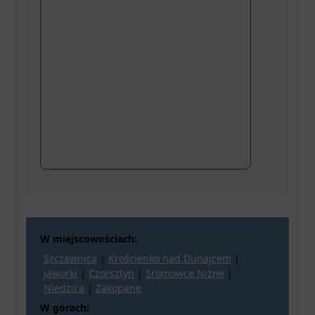
W miejscowościach:
Szczawnica
|
Krościenko nad Dunajcem
|
Jaworki
|
Czorsztyn
|
Sromowce Niżne
|
Niedzica
|
Zakopane
W górach: