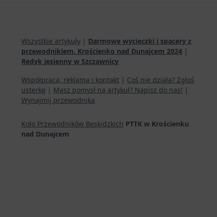
Wszystkie artykuły
|
Darmowe wycieczki i spacery z
przewodnikiem, Krościenko nad Dunajcem 2024
|
Redyk jesienny w Szczawnicy
Współpraca, reklama i kontakt
|
Coś nie działa? Zgłoś
usterkę
|
Masz pomysł na artykuł? Napisz do nas!
|
Wynajmij przewodnika
Koło Przewodników Beskidzkich
PTTK w Krościenku
nad Dunajcem