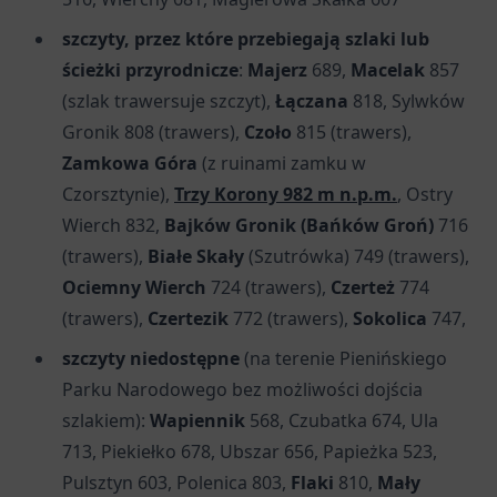
szczyty, przez które przebiegają szlaki lub
ścieżki przyrodnicze
:
Majerz
689,
Macelak
857
(szlak trawersuje szczyt),
Łączana
818, Sylwków
Gronik 808 (trawers),
Czoło
815 (trawers),
Zamkowa Góra
(z ruinami zamku w
Czorsztynie),
Trzy Korony 982 m n.p.m.
, Ostry
Wierch 832,
Bajków Gronik (Bańków Groń)
716
(trawers),
Białe Skały
(Szutrówka) 749 (trawers),
Ociemny Wierch
724 (trawers),
Czerteż
774
(trawers),
Czertezik
772 (trawers),
Sokolica
747,
szczyty niedostępne
(na terenie Pienińskiego
Parku Narodowego bez możliwości dojścia
szlakiem):
Wapiennik
568, Czubatka 674, Ula
713, Piekiełko 678, Ubszar 656, Papieżka 523,
Pulsztyn 603, Polenica 803,
Flaki
810,
Mały