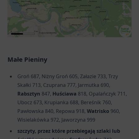
Małe
Pieniny
Groń 687, Niżny Groń 605, Załazie 733, Trzy
Skałki 713, Czuprana 777, Jarmutka 690,
Rabsztyn
847,
Huściawa
818, Opalańczyk 711,
Ubocz 673, Krupianka 688, Bereśnik 760,
Pawłowska 840, Repowa 918,
Watrisko
960,
Wisielakówka 972, Jaworzyna 999
szczyty, przez które przebiegają szlaki lub