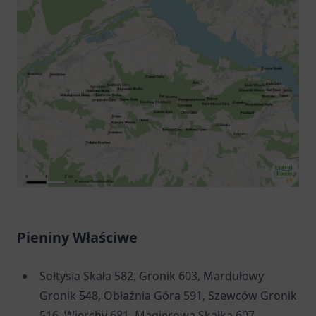
Pieniny Właściwe
Sołtysia Skała 582, Gronik 603, Mardułowy
Gronik 548, Obłaźnia Góra 591, Szewców Gronik
516, Wierchy 681, Magierowa Skałka 607