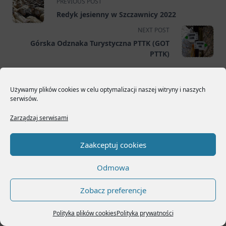
PREVIOUS POST
class="nav-
Redyk jesienny w Szczawnicy 2022
subtitle
NEXT POST
screen-
Górska Odznaka Turystyczna PTTK (GOT
reader-
PTTK)
text">Page</span>
Używamy plików cookies w celu optymalizacji naszej witryny i naszych
PODOBNE
serwisów.
Zarządzaj serwisami
Zaakceptuj cookies
Odmowa
Zobacz preferencje
Przewodnicy po Słowacji
Czas czytania:
< 1
min.
Polityka plików cookies
Polityka prywatności
Szukasz przewodnika po górach Słowacji?