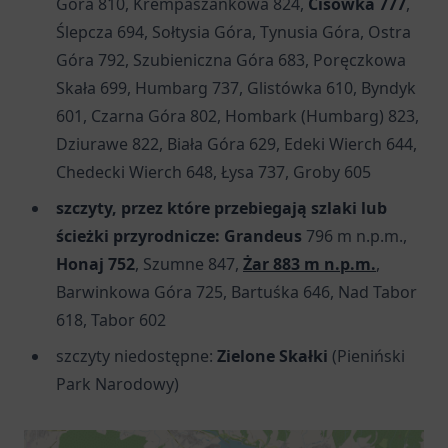
Góra 810, Krempaszankowa 824,
Cisówka 777
,
Ślepcza 694, Sołtysia Góra, Tynusia Góra, Ostra
Góra 792, Szubieniczna Góra 683, Poręczkowa
Skała 699, Humbarg 737, Glistówka 610, Byndyk
601, Czarna Góra 802, Hombark (Humbarg) 823,
Dziurawe 822, Biała Góra 629, Edeki Wierch 644,
Chedecki Wierch 648, Łysa 737, Groby 605
szczyty, przez które przebiegają szlaki lub
ścieżki przyrodnicze:
Grandeus
796 m n.p.m.,
Honaj 752
, Szumne 847,
Żar 883 m n.p.m.
,
Barwinkowa Góra 725, Bartuśka 646, Nad Tabor
618, Tabor 602
szczyty niedostępne:
Zielone Skałki
(Pieniński
Park Narodowy)