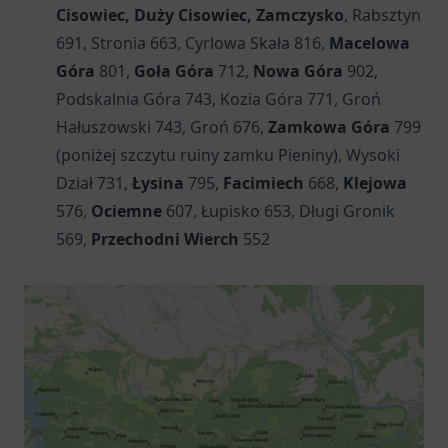
Cisowiec, Duży Cisowiec, Zamczysko
, Rabsztyn
691, Stronia 663, Cyrlowa Skała 816,
Macelowa
Góra
801,
Goła Góra
712,
Nowa Góra
902,
Podskalnia Góra 743, Kozia Góra 771, Groń
Hałuszowski 743, Groń 676,
Zamkowa Góra
799
(poniżej szczytu ruiny zamku Pieniny), Wysoki
Dział 731,
Łysina
795,
Facimiech
668,
Klejowa
576,
Ociemne
607, Łupisko 653, Długi Gronik
569,
Przechodni Wierch
552