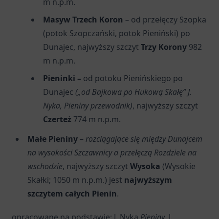
m n.p.m.
Masyw Trzech Koron
– od przełęczy Szopka
(potok Szopczański, potok Pieniński) po
Dunajec, najwyższy szczyt
Trzy Korony
982
m n.p.m.
Pieninki
–
od potoku Pienińskiego po
Dunajec
(„od Bajkowa po Hukową Skałę” J.
Nyka, Pieniny przewodnik)
, najwyższy szczyt
Czerteż
774 m n.p.m.
Małe Pieniny
–
rozciągające się między Dunajcem
na wysokości Szczawnicy a przełęczą Rozdziele na
wschodzie
, najwyższy szczyt
Wysoka
(Wysokie
Skałki; 1050 m n.p.m.) jest
najwyższym
szczytem całych Pienin
.
opracowane na podstawie: J. Nyka
Pieniny
, J.