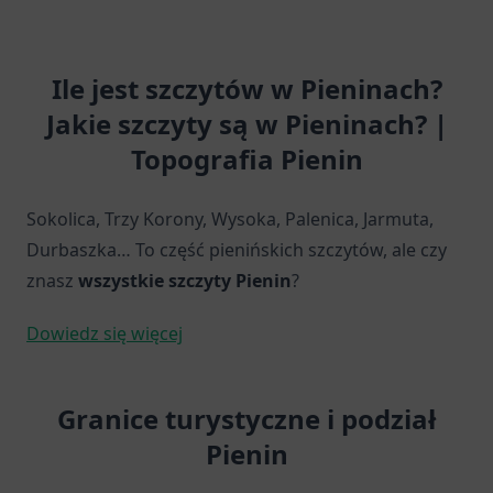
Ile jest szczytów w Pieninach?
Jakie szczyty są w Pieninach? |
Topografia Pienin
Sokolica, Trzy Korony, Wysoka, Palenica, Jarmuta,
Durbaszka… To część pienińskich szczytów, ale czy
znasz
wszystkie szczyty Pienin
?
:
Dowiedz się więcej
Ile
jest
Granice turystyczne i podział
szczytów
Pienin
w
Pieninach?