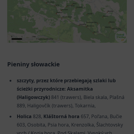
Pieniny słowackie
szczyty, przez które przebiegają szlaki lub
ścieżki przyrodnicze:
Aksamitka
(Haligowczyk)
841 (trawers), Biela skala, Plašná
889, Haligovčík (trawers), Tokarnia,
Holica
828,
Kláštorná hora
657, Pol’ana, Bučie
603, Osobita, Psia hora, Krenzolka, Šlachtovsky
vrch / Kozia hora, Pod Skalami, Vysoký vrh,