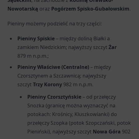
Sądeckim
, na zachodzie z
Kotliną Orawsko-
Nowotarską
oraz
Pogórzem Spisko-Gubałowskim
.
Pieniny możemy podzielić na trzy części:
Pieniny Spiskie
– między doliną Białki a
zamkiem Niedzickim; najwyższy szczyt
Żar
879 m n.p.m.;
Pieniny Właściwe (Centralne)
– między
Czorsztynem a Szczawnicą; najwyższy
szczyt
Trzy Korony
982 m n.p.m.
Pieniny Czorsztyńskie
– od przełęczy
Snozka (granicę można wyznaczyć na
potokach: Krośnicy, Kluszkowianki) do
przełęczy Szopka (potok Szopczański, potok
Pieniński), najwyższy szczyt
Nowa Góra
902