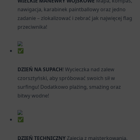
WIELKIE MANEWRY WOJSKOWE
Mapa, kompas,
nawigacja, karabinek paintballowy oraz jedno
zadanie – zlokalizować i zebrać jak najwięcej flag
przeciwnika!
DZIEŃ NA SUPACH
! Wycieczka nad zalew
czorsztyński, aby spróbować swoich sił w
surfingu! Dodatkowo plażing, smażing oraz
bitwy wodne!
DZIEŃ TECHNICZNY
Zajęcia z majsterkowania,