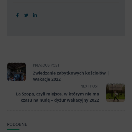
<span
PREVIOUS POST
class="nav-
Zwiedzanie zabytkowych kościołów |
subtitle
Wakacje 2022
screen-
NEXT POST
reader-
La Szopa, czyli miejsce, w którym nie ma
text">Page</span>
czasu na nudę – dyżur wakacyjny 2022
PODOBNE