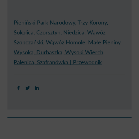
Pieniński Park Narodowy, Trzy Korony,
Sokolica, Czorsztyn, Niedzica, Wąwóz
Szopczański, Wąwóz Homole, Małe Pieniny,
Wysoka, Durbaszka, Wysoki Wierch,
Palenica, Szafranówka | Przewodnik