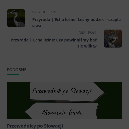
<span
PREVIOUS POST
class="nav-
Przyroda | Echa leśne: Leśny budzik – czapla
subtitle
siwa
screen-
NEXT POST
reader-
Przyroda | Echa leśne: Czy powinniśmy bać
text">Page</span>
się wilka?
PODOBNE
Przewodnicy po Słowacji