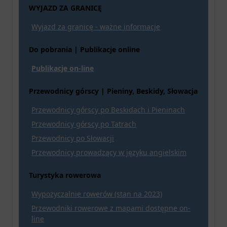
WYJAZD ZA GRANICĘ
Wyjazd za granicę - ważne informacje
Do pobrania | Publikacje online
Publikacje on-line
Przewodnicy górscy | Pieniny, Beskidy, Słowacja
Przewodnicy górscy po Beskidach i Pieninach
Przewodnicy górscy po Tatrach
Przewodnicy po Słowacji
Przewodnicy prowadzący w języku angielskim
Turystyka rowerowa
Wypożyczalnie rowerów (stan na 2023)
Przewodniki rowerowe z mapami dostępne on-
line