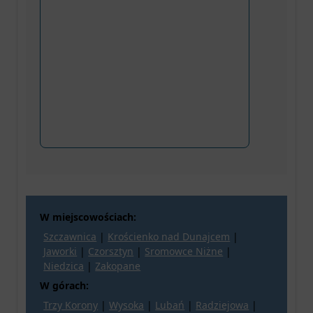
W miejscowościach:
Szczawnica
|
Krościenko nad Dunajcem
|
Jaworki
|
Czorsztyn
|
Sromowce Niżne
|
Niedzica
|
Zakopane
W górach:
Trzy Korony
|
Wysoka
|
Lubań
|
Radziejowa
|