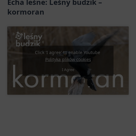
Echa leśne: Leśny budzik –
kormoran
Click 'I agree' to enable Youtube
Polityka plików cookies
I Agree