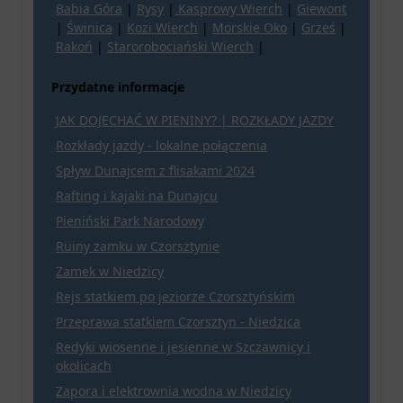
Babia Góra
|
Rysy
|
Kasprowy Wierch
|
Giewont
|
Świnica
|
Kozi Wierch
|
Morskie Oko
|
Grześ
|
Rakoń
|
Starorobociański Wierch
|
Przydatne informacje
JAK DOJECHAĆ W PIENINY? | ROZKŁADY JAZDY
Rozkłady jazdy - lokalne połączenia
Spływ Dunajcem z flisakami 2024
Rafting i kajaki na Dunajcu
Pieniński Park Narodowy
Ruiny zamku w Czorsztynie
Zamek w Niedzicy
Rejs statkiem po jeziorze Czorsztyńskim
Przeprawa statkiem Czorsztyn - Niedzica
Redyki wiosenne i jesienne w Szczawnicy i
okolicach
Zapora i elektrownia wodna w Niedzicy