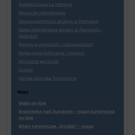
Kolejka linowa na Palenicę
Wycieczki jednodniowe
Najpopularniejsze atrakcje w Pieninach
Mapa interaktywna atrakcji w Pieninach i
okolicach
Pieniny w pytaniach i odpowiedziach
Wydarzenia kulturalne i imprezy
Wirtualne wycieczki
Questy
Górska Odznaka Turystyczna
Mapy
Mapy on-line
Krościenko nad Dunajcem – mapa turystyczna
on-line
Wiaty turystyczne „Grzybki” – mapa