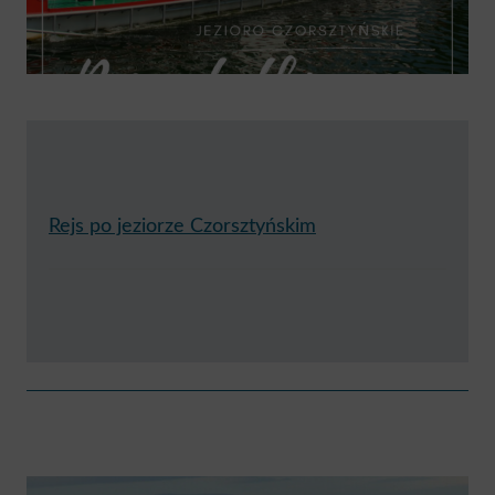
Rejs po jeziorze Czorsztyńskim