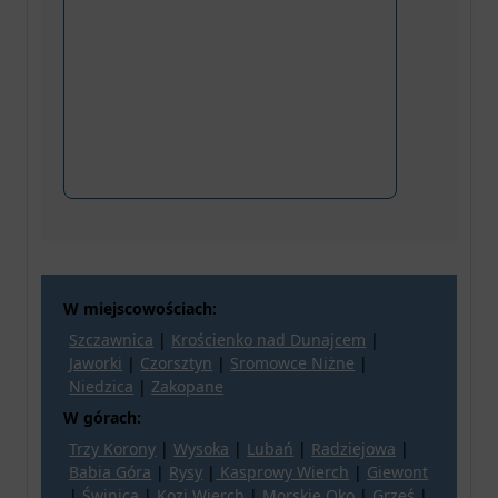
W miejscowościach:
Szczawnica
|
Krościenko nad Dunajcem
|
Jaworki
|
Czorsztyn
|
Sromowce Niżne
|
Niedzica
|
Zakopane
W górach:
Trzy Korony
|
Wysoka
|
Lubań
|
Radziejowa
|
Babia Góra
|
Rysy
|
Kasprowy Wierch
|
Giewont
|
Świnica
|
Kozi Wierch
|
Morskie Oko
|
Grześ
|