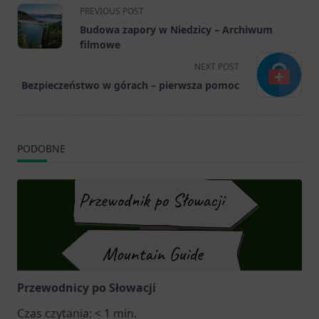
<span
PREVIOUS POST
class="nav-
Budowa zapory w Niedzicy – Archiwum
subtitle
filmowe
screen-
NEXT POST
reader-
Bezpieczeństwo w górach – pierwsza pomoc
text">Page</span>
PODOBNE
Przewodnicy po Słowacji
Czas czytania:
< 1
min.