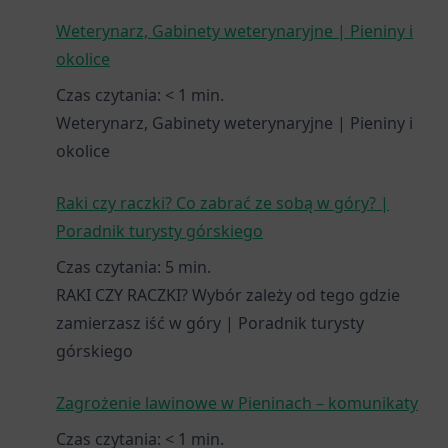
Weterynarz, Gabinety weterynaryjne | Pieniny i
okolice
Czas czytania:
< 1
min.
Weterynarz, Gabinety weterynaryjne | Pieniny i
okolice
Raki czy raczki? Co zabrać ze sobą w góry? |
Poradnik turysty górskiego
Czas czytania:
5
min.
RAKI CZY RACZKI? Wybór zależy od tego gdzie
zamierzasz iść w góry | Poradnik turysty
górskiego
Zagrożenie lawinowe w Pieninach – komunikaty
Czas czytania:
< 1
min.