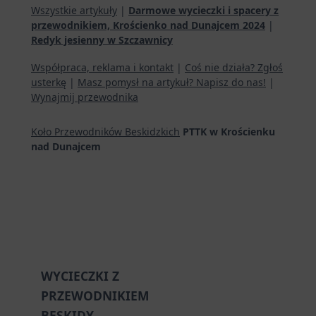
Wszystkie artykuły
|
Darmowe wycieczki i spacery z
przewodnikiem, Krościenko nad Dunajcem 2024
|
Redyk jesienny w Szczawnicy
Współpraca, reklama i kontakt
|
Coś nie działa? Zgłoś
usterkę
|
Masz pomysł na artykuł? Napisz do nas!
|
Wynajmij przewodnika
Koło Przewodników Beskidzkich
PTTK w Krościenku
nad Dunajcem
WYCIECZKI Z
PRZEWODNIKIEM
BESKIDY,