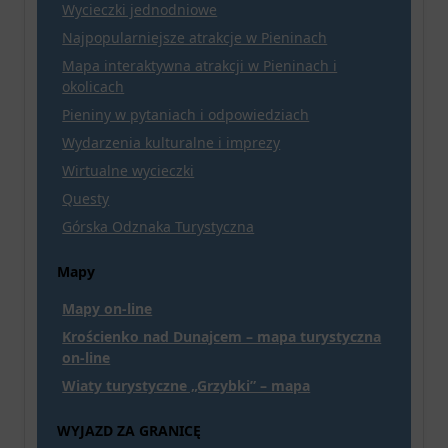
Wycieczki jednodniowe
Najpopularniejsze atrakcje w Pieninach
Mapa interaktywna atrakcji w Pieninach i
okolicach
Pieniny w pytaniach i odpowiedziach
Wydarzenia kulturalne i imprezy
Wirtualne wycieczki
Questy
Górska Odznaka Turystyczna
Mapy
Mapy on-line
Krościenko nad Dunajcem – mapa turystyczna
on-line
Wiaty turystyczne „Grzybki” – mapa
WYJAZD ZA GRANICĘ