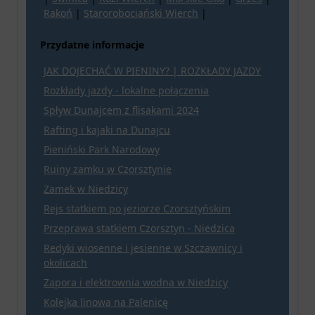
Rakoń
|
Starorobociański Wierch
|
Przydatne informacje
JAK DOJECHAĆ W PIENINY? | ROZKŁADY JAZDY
Rozkłady jazdy - lokalne połączenia
Spływ Dunajcem z flisakami 2024
Rafting i kajaki na Dunajcu
Pieniński Park Narodowy
Ruiny zamku w Czorsztynie
Zamek w Niedzicy
Rejs statkiem po jeziorze Czorsztyńskim
Przeprawa statkiem Czorsztyn - Niedzica
Redyki wiosenne i jesienne w Szczawnicy i
okolicach
Zapora i elektrownia wodna w Niedzicy
Kolejka linowa na Palenicę