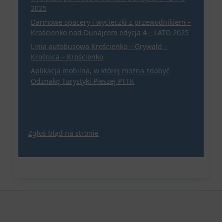
2025
Darmowe spacery i wycieczki z przewodnikiem –
Krościenko nad Dunajcem edycja 4 – LATO 2025
Linia autobusowa Krościenko – Grywałd –
Krośnica – Krościenko
Aplikacja mobilna, w której można zdobyć
Odznakę Turystyki Pieszej PTTK
Zgłoś błąd na stronie