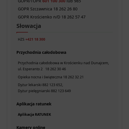
GOPR/TOPR
601 100 300
lub 985
GOPR Szczawnica 18 262 26 80
GOPR Krościenko n/D 18 262 57 47
Słowacja
HZS
+421 18 300
Przychodnia całodobowa
Przychodnia całodobowa w Krościenku nad Dunajcem,
ul. Esperanto 2 18 262 30 46
Opieka nocna i świąteczna 18 262 32 21
Dyżur lekarski 882 123 652,
Dyżur pielęgniarski 882 123 649
Aplikacja ratunek
Aplikacja RATUNEK
Kamery online