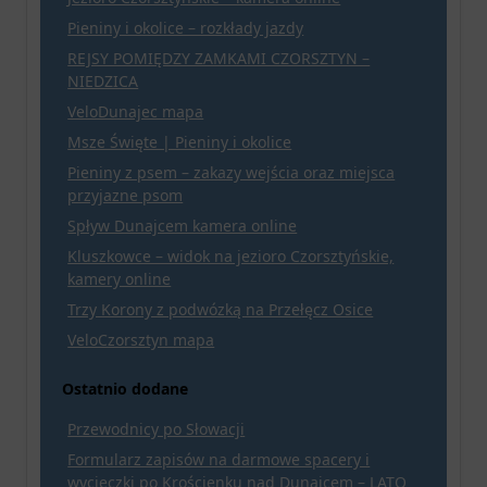
Pieniny i okolice – rozkłady jazdy
REJSY POMIĘDZY ZAMKAMI CZORSZTYN –
NIEDZICA
VeloDunajec mapa
Msze Święte | Pieniny i okolice
Pieniny z psem – zakazy wejścia oraz miejsca
przyjazne psom
Spływ Dunajcem kamera online
Kluszkowce – widok na jezioro Czorsztyńskie,
kamery online
Trzy Korony z podwózką na Przełęcz Osice
VeloCzorsztyn mapa
Ostatnio dodane
Przewodnicy po Słowacji
Formularz zapisów na darmowe spacery i
wycieczki po Krościenku nad Dunajcem – LATO