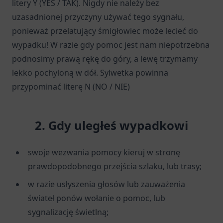
litery Y (YES / TAK). Nigdy nie należy bez
uzasadnionej przyczyny używać tego sygnału,
ponieważ przelatujący śmigłowiec może lecieć do
wypadku! W razie gdy pomoc jest nam niepotrzebna
podnosimy prawą rękę do góry, a lewę trzymamy
lekko pochyloną w dół. Sylwetka powinna
przypominać literę N (NO / NIE)
2. Gdy uległeś wypadkowi
swoje wezwania pomocy kieruj w stronę
prawdopodobnego przejścia szlaku, lub trasy;
w razie usłyszenia głosów lub zauważenia
świateł ponów wołanie o pomoc, lub
sygnalizację świetlną;