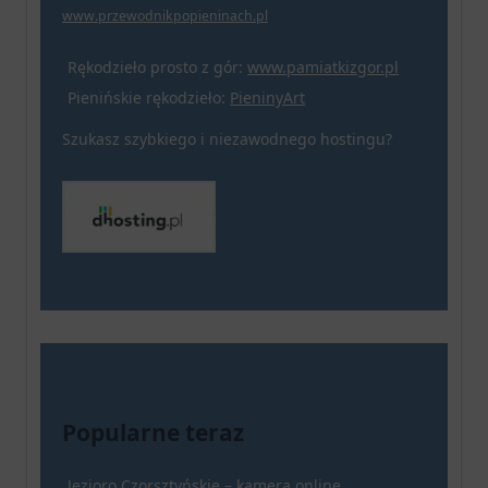
www.przewodnikpopieninach.pl
Rękodzieło prosto z gór:
www.pamiatkizgor.pl
Pienińskie rękodzieło:
PieninyArt
Szukasz szybkiego i niezawodnego hostingu?
Popularne teraz
Jezioro Czorsztyńskie – kamera online