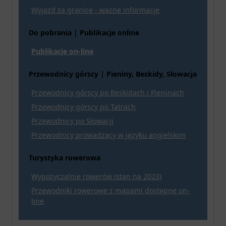
Wyjazd za granicę - ważne informacje
Do pobrania | Publikacje online
Publikacje on-line
Przewodnicy górscy | Pieniny, Beskidy, Słowacja
Przewodnicy górscy po Beskidach i Pieninach
Przewodnicy górscy po Tatrach
Przewodnicy po Słowacji
Przewodnicy prowadzący w języku angielskim
Turystyka rowerowa
Wypożyczalnie rowerów (stan na 2023)
Przewodniki rowerowe z mapami dostępne on-
line