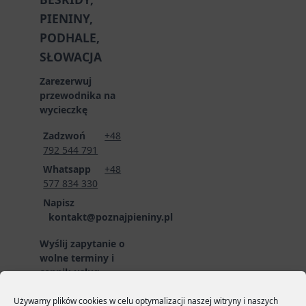
PIENINY,
PODHALE,
SŁOWACJA
Zarezerwuj
przewodnika na
wycieczkę
Zadzwoń
+48
792 544 791
Whatsapp
+48
577 834 330
Napisz
kontakt@poznajpieniny.pl
Wyślij zapytanie o
wolne terminy i
cennik usług
przewodnickich
poprzez formularz
Używamy plików cookies w celu optymalizacji naszej witryny i naszych