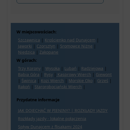
W miejscowościach:
Szczawnica
|
Krościenko nad Dunajcem
|
Jaworki
|
Czorsztyn
|
Sromowce Niżne
|
Niedzica
|
Zakopane
W górach:
Trzy Korony
|
Wysoka
|
Lubań
|
Radziejowa
|
Babia Góra
|
Rysy
|
Kasprowy Wierch
|
Giewont
|
Świnica
|
Kozi Wierch
|
Morskie Oko
|
Grześ
|
Rakoń
|
Starorobociański Wierch
|
Przydatne informacje
JAK DOJECHAĆ W PIENINY? | ROZKŁADY JAZDY
Rozkłady jazdy - lokalne połączenia
Spływ Dunajcem z flisakami 2024