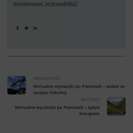
wynajmować przewodnika?
<span
PREVIOUS POST
class="nav-
Wirtualne wycieczki po Pieninach – widok ze
subtitle
szczytu Sokolicy
screen-
NEXT POST
reader-
Wirtualne wycieczki po Pieninach – spływ
text">Page</span>
Dunajcem