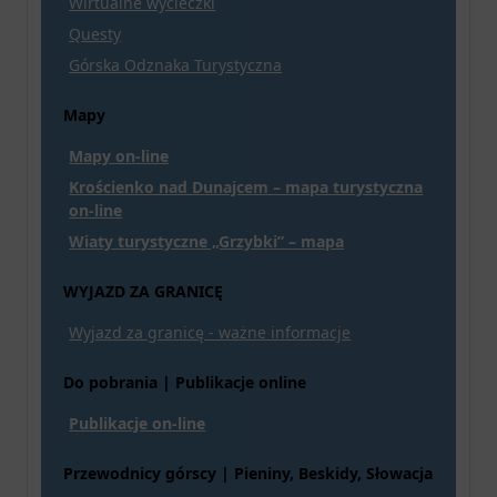
Wirtualne wycieczki
Questy
Górska Odznaka Turystyczna
Mapy
Mapy on-line
Krościenko nad Dunajcem – mapa turystyczna
on-line
Wiaty turystyczne „Grzybki” – mapa
WYJAZD ZA GRANICĘ
Wyjazd za granicę - ważne informacje
Do pobrania | Publikacje online
Publikacje on-line
Przewodnicy górscy | Pieniny, Beskidy, Słowacja