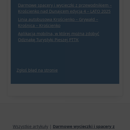
Darmowe spacery i wycieczki z przewodnikiem –
Krościenko nad Dunajcem edycja 4 – LATO 2025
Linia autobusowa Krościenko – Grywałd –
Krośnica – Krościenko
Aplikacja mobilna, w której można zdobyć
Odznakę Turystyki Pieszej PTTK
Zgłoś błąd na stronie
Wszystkie artykuły
|
Darmowe wycieczki i spacery z