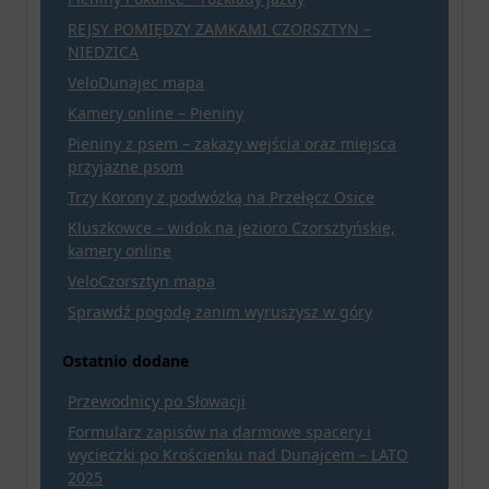
REJSY POMIĘDZY ZAMKAMI CZORSZTYN –
NIEDZICA
VeloDunajec mapa
Kamery online – Pieniny
Pieniny z psem – zakazy wejścia oraz miejsca
przyjazne psom
Trzy Korony z podwózką na Przełęcz Osice
Kluszkowce – widok na jezioro Czorsztyńskie,
kamery online
VeloCzorsztyn mapa
Sprawdź pogodę zanim wyruszysz w góry
Ostatnio dodane
Przewodnicy po Słowacji
Formularz zapisów na darmowe spacery i
wycieczki po Krościenku nad Dunajcem – LATO
2025