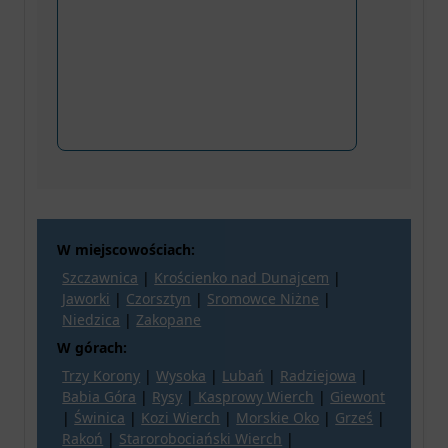
W miejscowościach:
Szczawnica
|
Krościenko nad Dunajcem
|
Jaworki
|
Czorsztyn
|
Sromowce Niżne
|
Niedzica
|
Zakopane
W górach:
Trzy Korony
|
Wysoka
|
Lubań
|
Radziejowa
|
Babia Góra
|
Rysy
|
Kasprowy Wierch
|
Giewont
|
Świnica
|
Kozi Wierch
|
Morskie Oko
|
Grześ
|
Rakoń
|
Starorobociański Wierch
|