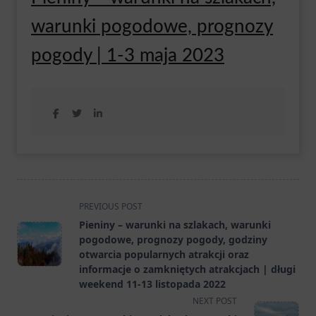
warunki pogodowe, prognozy
pogody | 1-3 maja 2023
<span
PREVIOUS POST
class="nav-
Pieniny – warunki na szlakach, warunki
subtitle
pogodowe, prognozy pogody, godziny
screen-
otwarcia popularnych atrakcji oraz
informacje o zamkniętych atrakcjach | długi
reader-
weekend 11-13 listopada 2022
text">Page</span>
NEXT POST