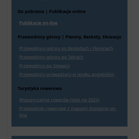
Do pobrania | Publikacje online
Publikacje on-line
Przewodnicy górscy | Pieniny, Beskidy, Słowacja
Przewodnicy górscy po Beskidach i Pieninach
Przewodnicy górscy po Tatrach
Przewodnicy po Słowacji
Przewodnicy prowadzący w języku angielskim
Turystyka rowerowa
Wypożyczalnie rowerów (stan na 2023)
Przewodniki rowerowe z mapami dostępne on-
line