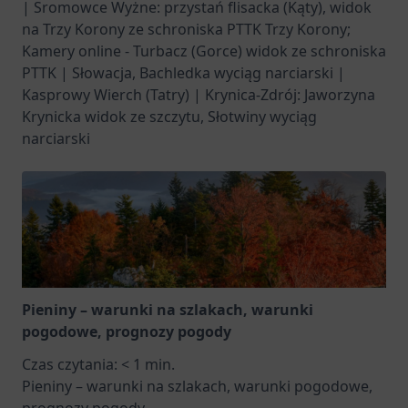
| Sromowce Wyżne: przystań flisacka (Kąty), widok
na Trzy Korony ze schroniska PTTK Trzy Korony;
Kamery online - Turbacz (Gorce) widok ze schroniska
PTTK | Słowacja, Bachledka wyciąg narciarski |
Kasprowy Wierch (Tatry) | Krynica-Zdrój: Jaworzyna
Krynicka widok ze szczytu, Słotwiny wyciąg
narciarski
Pieniny – warunki na szlakach, warunki
pogodowe, prognozy pogody
Czas czytania:
< 1
min.
Pieniny – warunki na szlakach, warunki pogodowe,
prognozy pogody