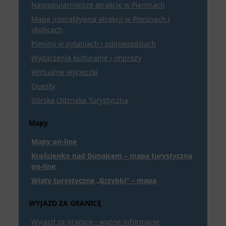
Najpopularniejsze atrakcje w Pieninach
Mapa interaktywna atrakcji w Pieninach i
okolicach
Pieniny w pytaniach i odpowiedziach
Wydarzenia kulturalne i imprezy
Wirtualne wycieczki
Questy
Górska Odznaka Turystyczna
Mapy
Mapy on-line
Krościenko nad Dunajcem – mapa turystyczna
on-line
Wiaty turystyczne „Grzybki” – mapa
WYJAZD ZA GRANICĘ
Wyjazd za granicę - ważne informacje