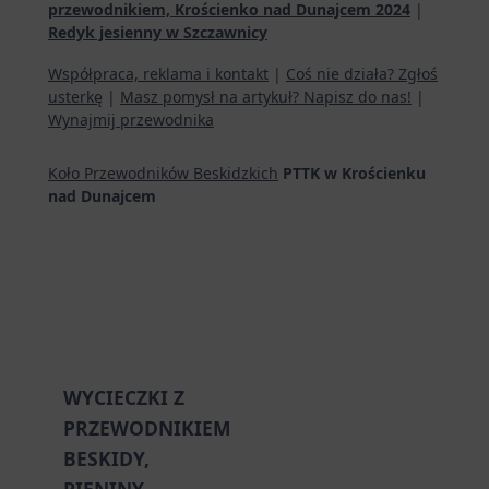
przewodnikiem, Krościenko nad Dunajcem 2024
|
Redyk jesienny w Szczawnicy
Współpraca, reklama i kontakt
|
Coś nie działa? Zgłoś
usterkę
|
Masz pomysł na artykuł? Napisz do nas!
|
Wynajmij przewodnika
Koło Przewodników Beskidzkich
PTTK w Krościenku
nad Dunajcem
WYCIECZKI Z
PRZEWODNIKIEM
BESKIDY,
PIENINY,