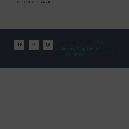
DO FORMULARZA
Copyright © 2026
Yuki
Masonry Blog Theme
Designed
By
WP Moose