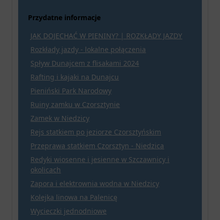
Przydatne informacje
JAK DOJECHAĆ W PIENINY? | ROZKŁADY JAZDY
Rozkłady jazdy - lokalne połączenia
Spływ Dunajcem z flisakami 2024
Rafting i kajaki na Dunajcu
Pieniński Park Narodowy
Ruiny zamku w Czorsztynie
Zamek w Niedzicy
Rejs statkiem po jeziorze Czorsztyńskim
Przeprawa statkiem Czorsztyn - Niedzica
Redyki wiosenne i jesienne w Szczawnicy i
okolicach
Zapora i elektrownia wodna w Niedzicy
Kolejka linowa na Palenicę
Wycieczki jednodniowe