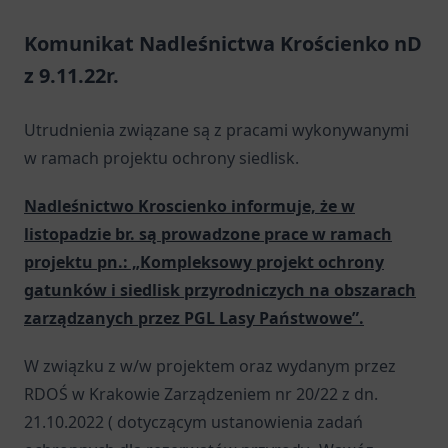
Komunikat Nadleśnictwa Krościenko nD
z 9.11.22r.
Utrudnienia związane są z pracami wykonywanymi
w ramach projektu ochrony siedlisk.
Nadleśnictwo Kroscienko informuje, że w
listopadzie br. są prowadzone prace w ramach
projektu pn.: „Kompleksowy projekt ochrony
gatunków i siedlisk przyrodniczych na obszarach
zarządzanych przez PGL Lasy Państwowe”.
W związku z w/w projektem oraz wydanym przez
RDOŚ w Krakowie Zarządzeniem nr 20/22 z dn.
21.10.2022 ( dotyczącym ustanowienia zadań