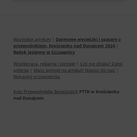
Wszystkie artykuły
|
Darmowe wycieczki i spacery z
przewodnikiem, Krościenko nad Dunajcem 2024
|
Redyk jesienny w Szczawnicy
Współpraca, reklama i kontakt
|
Coś nie działa? Zgłoś
usterkę
|
Masz pomysł na artykuł? Napisz do nas!
|
Wynajmij przewodnika
Koło Przewodników Beskidzkich
PTTK w Krościenku
nad Dunajcem