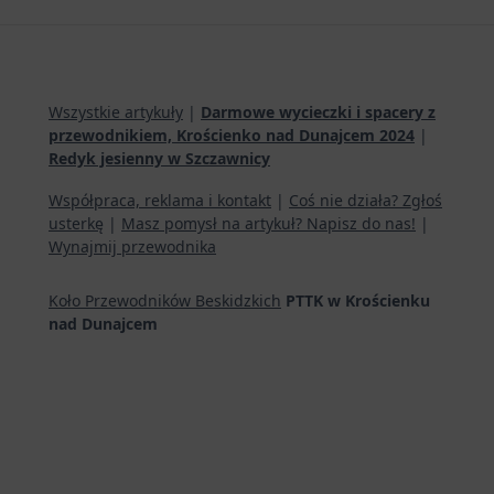
Wszystkie artykuły
|
Darmowe wycieczki i spacery z
przewodnikiem, Krościenko nad Dunajcem 2024
|
Redyk jesienny w Szczawnicy
Współpraca, reklama i kontakt
|
Coś nie działa? Zgłoś
usterkę
|
Masz pomysł na artykuł? Napisz do nas!
|
Wynajmij przewodnika
Koło Przewodników Beskidzkich
PTTK w Krościenku
nad Dunajcem