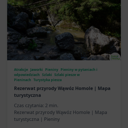
Atrakcje
Jaworki
Pieniny
Pieniny w pytaniach i
odpowiedziach
Szlaki
Szlaki piesze w
Pieninach
Turystyka piesza
Rezerwat przyrody Wąwóz Homole | Mapa
turystyczna
Czas czytania:
2
min.
Rezerwat przyrody Wąwóz Homole | Mapa
turystyczna | Pieniny