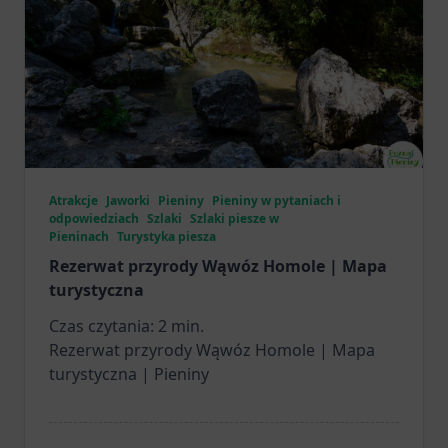
Atrakcje
Jaworki
Pieniny
Pieniny w pytaniach i
odpowiedziach
Szlaki
Szlaki piesze w
Pieninach
Turystyka piesza
Rezerwat przyrody Wąwóz Homole | Mapa
turystyczna
Czas czytania:
2
min.
Rezerwat przyrody Wąwóz Homole | Mapa
turystyczna | Pieniny