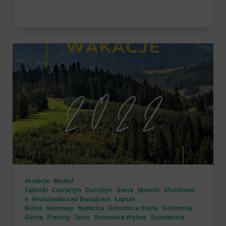
Atrakcje
Beskid
Sądecki
Czorsztyn
Dursztyn
Gorce
Jaworki
Kluszkowc
e
Krościenko nad Dunajcem
Łapsze
Niżne
Maniowy
Niedzica
Ochotnica Dolna
Ochotnica
Górna
Pieniny
Spisz
Sromowce Wyżne
Szczawnica