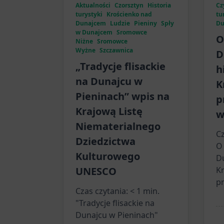
Aktualności
Czorsztyn
Historia
Czy
turystyki
Krościenko nad
tu
Dunajcem
Ludzie
Pieniny
Spły
Du
w Dunajcem
Sromowce
O
Niżne
Sromowce
Wyżne
Szczawnica
D
„Tradycje flisackie
h
na Dunajcu w
K
Pieninach” wpis na
p
Krajową Listę
w
Niematerialnego
Cz
Dziedzictwa
O
Kulturowego
Du
UNESCO
Kr
pr
Czas czytania:
< 1
min.
"Tradycje flisackie na
Dunajcu w Pieninach"