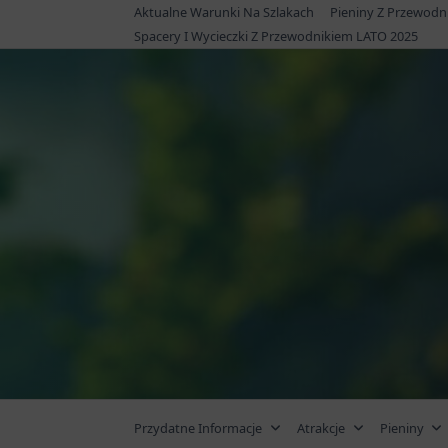
Skip
Aktualne Warunki Na Szlakach
Pieniny Z Przewodn
to
Spacery I Wycieczki Z Przewodnikiem LATO 2025
content
Przydatne Informacje
Atrakcje
Pieniny