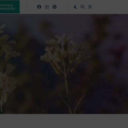
rezerwuj
zewodnika