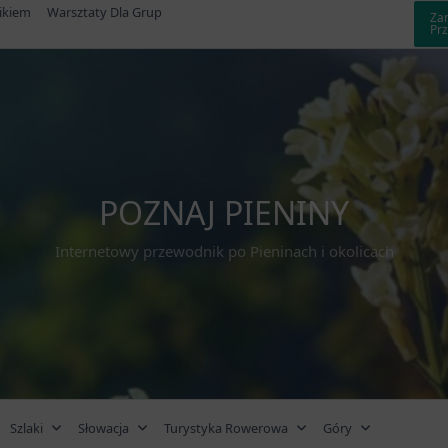
ikiem
Warsztaty Dla Grup
Za
Pr
POZNAJ PIENINY
Internetowy przewodnik po Pieninach i okolicach
Szlaki
Słowacja
Turystyka Rowerowa
Góry