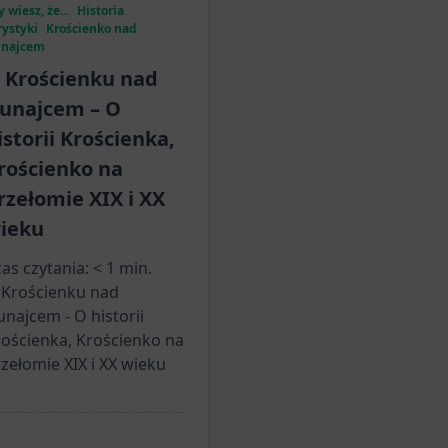
 wiesz, że...
Historia
rystyki
Krościenko nad
najcem
 Krościenku nad
unajcem – O
istorii Krościenka,
rościenko na
rzełomie XIX i XX
ieku
as czytania:
< 1
min.
 Krościenku nad
najcem - O historii
ościenka, Krościenko na
zełomie XIX i XX wieku