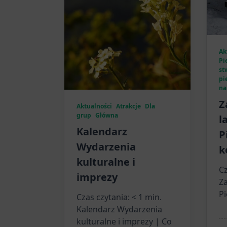
Ak
Pi
st
pi
na
Z
Aktualności
Atrakcje
Dla
grup
Główna
l
Kalendarz
P
Wydarzenia
k
kulturalne i
Cz
imprezy
Z
Pi
Czas czytania:
< 1
min.
Kalendarz Wydarzenia
kulturalne i imprezy | Co