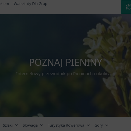
ikiem
Warsztaty Dla Grup
Za
Pr
POZNAJ PIENINY
Internetowy przewodnik po Pieninach i okolicach
Szlaki
Słowacja
Turystyka Rowerowa
Góry