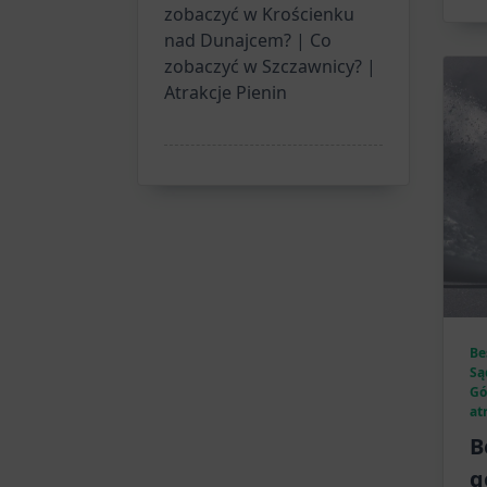
zobaczyć w Krościenku
nad Dunajcem? | Co
zobaczyć w Szczawnicy? |
Atrakcje Pienin
Be
Są
Gó
at
B
g