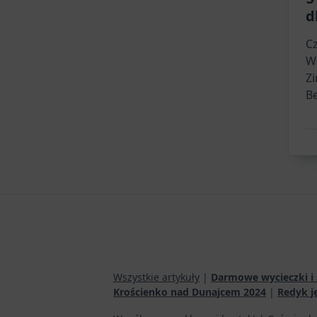
d
Cz
Ws
Z
B
Wszystkie artykuły
|
Darmowe wycieczki i 
Krościenko nad Dunajcem 2024
|
Redyk j