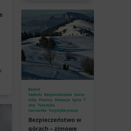
e
y
Beskid
Sądecki
Bezpieczeństwo
Gorce
Góry
Pieniny
Słowacja
Spisz
T
atry
Turystyka
narciarska
Turystyka piesza
Bezpieczeństwo w
górach – zimowe