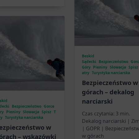
Beskid
Sądecki
Bezpieczeństwo
Gor
Góry
Pieniny
Słowacja
Spisz
atry
Turystyka narciarska
Bezpieczeństwo w
górach – dekalog
narciarski
skid
decki
Bezpieczeństwo
Gorce
ry
Pieniny
Słowacja
Spisz
T
Czas czytania:
3
min.
ry
Turystyka narciarska
Dekalog narciarski | Zi
ezpieczeństwo w
| GOPR | Bezpieczeńst
órach – wskazówki
w górach