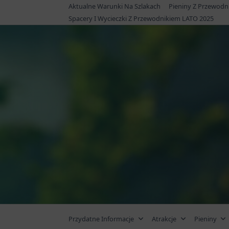
Skip
Aktualne Warunki Na Szlakach
Pieniny Z Przewodn
to
Spacery I Wycieczki Z Przewodnikiem LATO 2025
content
Przydatne Informacje
Atrakcje
Pieniny