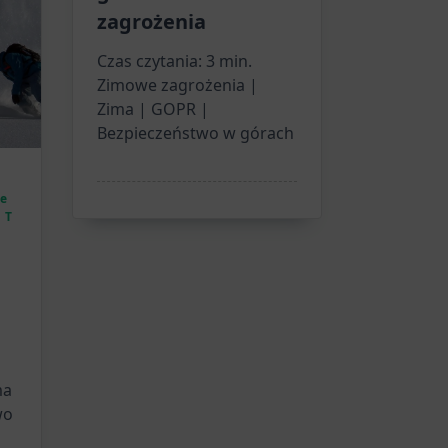
zagrożenia
Czas czytania:
3
min.
Zimowe zagrożenia |
Zima | GOPR |
Bezpieczeństwo w górach
ce
T
ma
wo