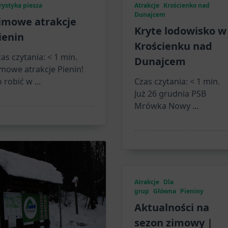
rystyka piesza
Atrakcje
Krościenko nad
Dunajcem
imowe atrakcje
Kryte lodowisko w
ienin
Krościenku nad
as czytania:
< 1
min.
Dunajcem
mowe atrakcje Pienin!
 robić w
...
Czas czytania:
< 1
min.
Już 26 grudnia PSB
Mrówka Nowy
...
Atrakcje
Dla
grup
Główna
Pieniny
Aktualności na
sezon zimowy |