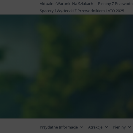
Skip
Aktualne Warunki Na Szlakach
Pieniny Z Przewodn
to
Spacery I Wycieczki Z Przewodnikiem LATO 2025
content
Przydatne Informacje
Atrakcje
Pieniny