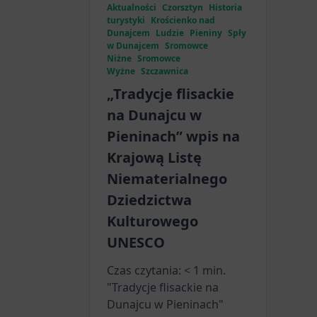
Aktualności
Czorsztyn
Historia
turystyki
Krościenko nad
Dunajcem
Ludzie
Pieniny
Spły
w Dunajcem
Sromowce
Niżne
Sromowce
Wyżne
Szczawnica
„Tradycje flisackie
na Dunajcu w
Pieninach” wpis na
Krajową Listę
Niematerialnego
Dziedzictwa
Kulturowego
UNESCO
Czas czytania:
< 1
min.
"Tradycje flisackie na
Dunajcu w Pieninach"