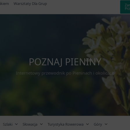
ikiem
Warsztaty Dla Grup
Za
Pr
POZNAJ PIENINY
Internetowy przewodnik po Pieninach i okolicach
Szlaki
Słowacja
Turystyka Rowerowa
Góry