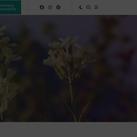
rezerwuj
zewodnika