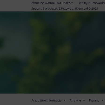
Skip
Aktualne Warunki Na Szlakach
Pieniny Z Przewodn
to
Spacery I Wycieczki Z Przewodnikiem LATO 2025
content
Przydatne Informacje
Atrakcje
Pieniny