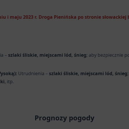
u i maju 2023 r. Droga Pienińska po stronie słowackiej
ia –
szlaki śliskie, miejscami lód, śnieg
; aby bezpiecznie p
Wysoką):
Utrudnienia –
szlaki śliskie, miejscami lód, śnieg
zki
, itp.
Prognozy pogody