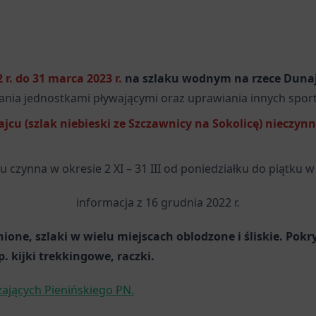
 r. do 31 marca 2023 r.
na szlaku wodnym na rzece Dunaj
ania jednostkami pływającymi oraz uprawiania innych spo
 (szlak niebieski ze Szczawnicy na Sokolicę) nieczynna 
czynna w okresie 2 XI – 31 III od poniedziałku do piątku w 
informacja z 16 grudnia 2022 r.
one, szlaki w wielu miejscach oblodzone i śliskie. Pokr
 kijki trekkingowe, raczki.
zających Pienińskiego PN.