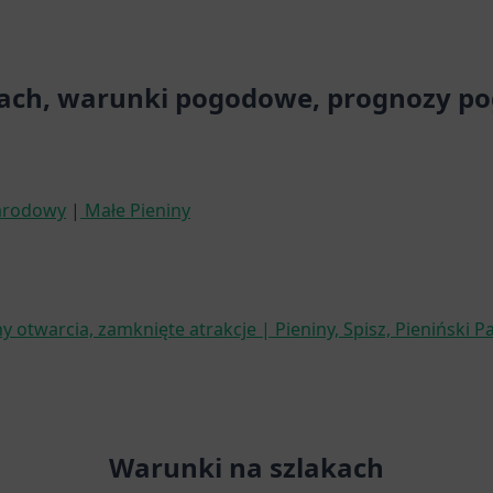
akach, warunki pogodowe, prognozy p
Narodowy
|
Małe Pieniny
 otwarcia, zamknięte atrakcje | Pieniny, Spisz, Pieniński
Warunki na szlakach