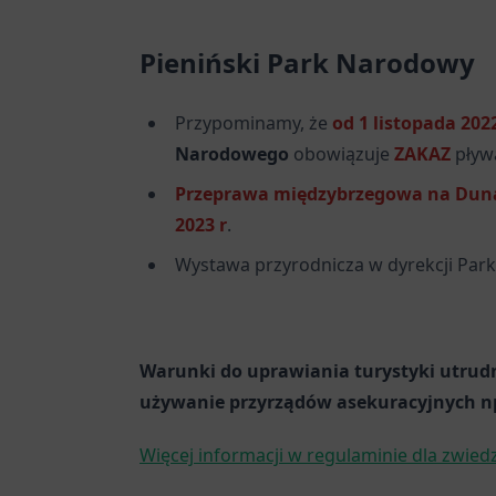
Pieniński Park Narodowy
Przypominamy, że
od 1 listopada 2022
Narodowego
obowiązuje
ZAKAZ
pływ
Przeprawa międzybrzegowa na Dunajcu
2023 r
.
Wystawa przyrodnicza w dyrekcji Parku 
Warunki do uprawiania turystyki utrudni
używanie przyrządów asekuracyjnych np.
Więcej informacji w regulaminie dla zwied