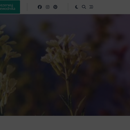
rezerwuj
zewodnika