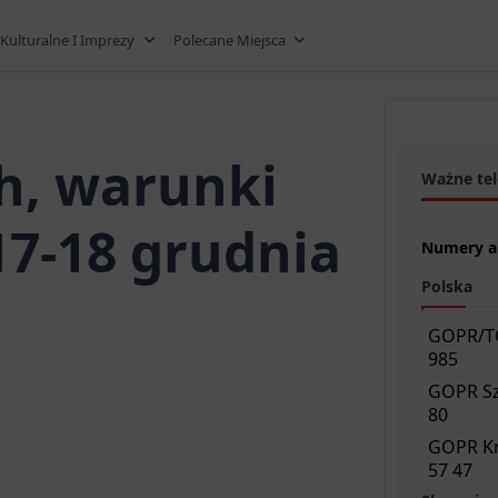
Kulturalne I Imprezy
Polecane Miejsca
ch, warunki
Ważne tel
7-18 grudnia
Numery a
Polska
GOPR/
985
GOPR Sz
80
GOPR Kr
57 47