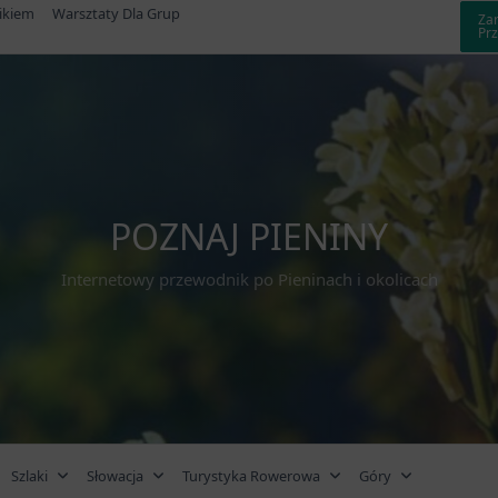
ikiem
Warsztaty Dla Grup
Za
Pr
POZNAJ PIENINY
Internetowy przewodnik po Pieninach i okolicach
Szlaki
Słowacja
Turystyka Rowerowa
Góry