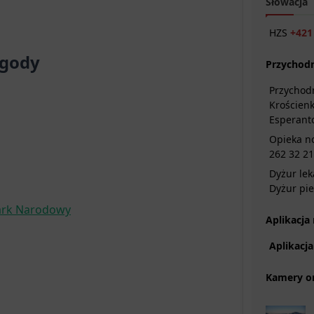
Słowacja
HZS
+421
ogody
Przychod
Przychod
Krościen
Esperant
Opieka no
262 32 2
Dyżur lek
Dyżur pie
 Park Narodowy
Aplikacja
Aplikacj
Kamery o