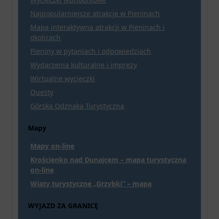
Najpopularniejsze atrakcje w Pieninach
Mapa interaktywna atrakcji w Pieninach i
okolicach
Pieniny w pytaniach i odpowiedziach
Wydarzenia kulturalne i imprezy
Wirtualne wycieczki
Questy
Górska Odznaka Turystyczna
Mapy
Mapy on-line
Krościenko nad Dunajcem – mapa turystyczna
on-line
Wiaty turystyczne „Grzybki” – mapa
WYJAZD ZA GRANICĘ