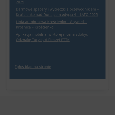
2025
Darmowe spacery i wycieczki z przewodnikiem –
Krościenko nad Dunajcem edycja 4 – LATO 2025
Linia autobusowa Krościenko – Grywałd –
Krośnica – Krościenko
Aplikacja mobilna, w której można zdobyć
Odznakę Turystyki Pieszej PTTK
Zgłoś błąd na stronie