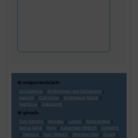
W miejscowościach:
Szczawnica
|
Krościenko nad Dunajcem
|
Jaworki
|
Czorsztyn
|
Sromowce Niżne
|
Niedzica
|
Zakopane
W górach:
Trzy Korony
|
Wysoka
|
Lubań
|
Radziejowa
|
Babia Góra
|
Rysy
|
Kasprowy Wierch
|
Giewont
|
Świnica
|
Kozi Wierch
|
Morskie Oko
|
Grześ
|