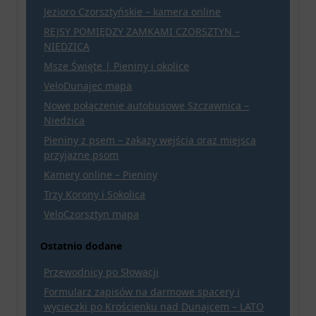
Jezioro Czorsztyńskie – kamera online
REJSY POMIĘDZY ZAMKAMI CZORSZTYN –
NIEDZICA
Msze Święte | Pieniny i okolice
VeloDunajec mapa
Nowe połączenie autobusowe Szczawnica –
Niedzica
Pieniny z psem – zakazy wejścia oraz miejsca
przyjazne psom
Kamery online – Pieniny
Trzy Korony i Sokolica
VeloCzorsztyn mapa
Ostatnio dodane
Przewodnicy po Słowacji
Formularz zapisów na darmowe spacery i
wycieczki po Krościenku nad Dunajcem – LATO