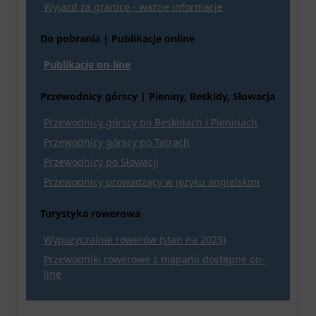
Wyjazd za granicę - ważne informacje
Do pobrania | Publikacje online
Publikacje on-line
Przewodnicy górscy | Pieniny, Beskidy, Słowacja
Przewodnicy górscy po Beskidach i Pieninach
Przewodnicy górscy po Tatrach
Przewodnicy po Słowacji
Przewodnicy prowadzący w języku angielskim
Turystyka rowerowa
Wypożyczalnie rowerów (stan na 2023)
Przewodniki rowerowe z mapami dostępne on-
line