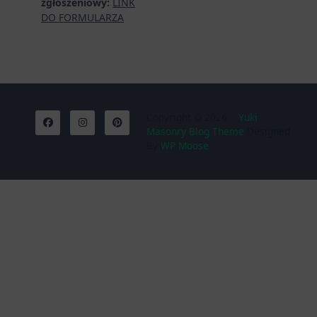
zgłoszeniowy:
LINK
DO FORMULARZA
Copyright © 2026
Yuki
Masonry Blog Theme
Designed
By
WP Moose