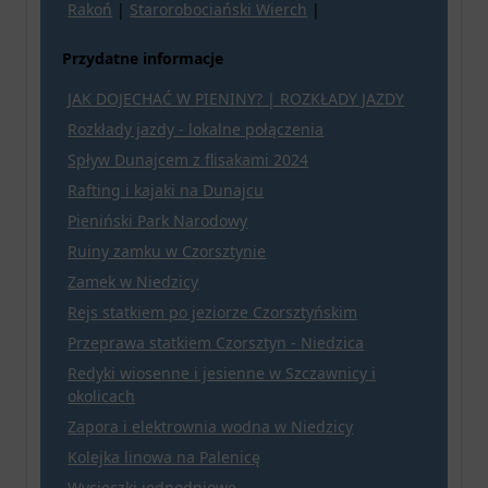
Rakoń
|
Starorobociański Wierch
|
Przydatne informacje
JAK DOJECHAĆ W PIENINY? | ROZKŁADY JAZDY
Rozkłady jazdy - lokalne połączenia
Spływ Dunajcem z flisakami 2024
Rafting i kajaki na Dunajcu
Pieniński Park Narodowy
Ruiny zamku w Czorsztynie
Zamek w Niedzicy
Rejs statkiem po jeziorze Czorsztyńskim
Przeprawa statkiem Czorsztyn - Niedzica
Redyki wiosenne i jesienne w Szczawnicy i
okolicach
Zapora i elektrownia wodna w Niedzicy
Kolejka linowa na Palenicę
Wycieczki jednodniowe