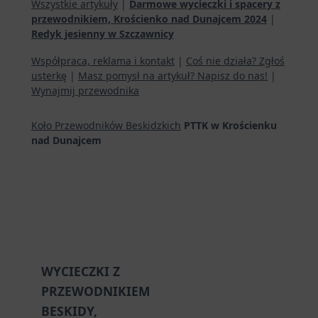
Wszystkie artykuły
|
Darmowe wycieczki i spacery z
przewodnikiem, Krościenko nad Dunajcem 2024
|
Redyk jesienny w Szczawnicy
Współpraca, reklama i kontakt
|
Coś nie działa? Zgłoś
usterkę
|
Masz pomysł na artykuł? Napisz do nas!
|
Wynajmij przewodnika
Koło Przewodników Beskidzkich
PTTK w Krościenku
nad Dunajcem
WYCIECZKI Z
PRZEWODNIKIEM
BESKIDY,