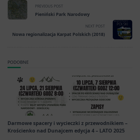
<span
PREVIOUS POST
class="nav-
Pieniński Park Narodowy
subtitle
screen-
NEXT POST
reader-
Nowa regionalizacja Karpat Polskich (2018)
text">Page</span>
PODOBNE
Darmowe spacery i wycieczki z przewodnikiem –
Krościenko nad Dunajcem edycja 4 – LATO 2025