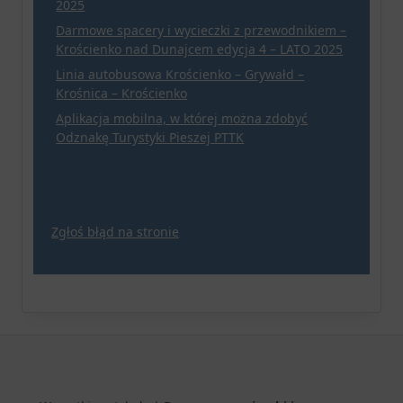
2025
Darmowe spacery i wycieczki z przewodnikiem –
Krościenko nad Dunajcem edycja 4 – LATO 2025
Linia autobusowa Krościenko – Grywałd –
Krośnica – Krościenko
Aplikacja mobilna, w której można zdobyć
Odznakę Turystyki Pieszej PTTK
Zgłoś błąd na stronie