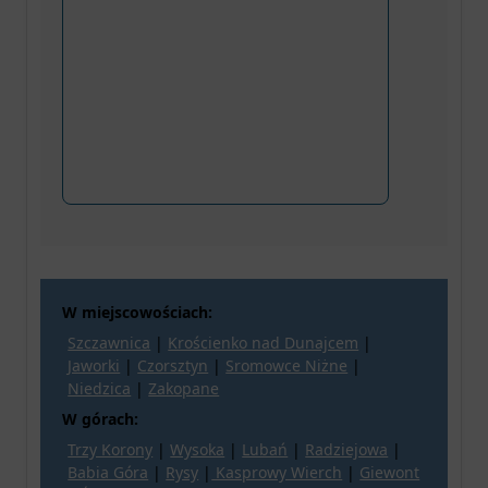
W miejscowościach:
Szczawnica
|
Krościenko nad Dunajcem
|
Jaworki
|
Czorsztyn
|
Sromowce Niżne
|
Niedzica
|
Zakopane
W górach:
Trzy Korony
|
Wysoka
|
Lubań
|
Radziejowa
|
Babia Góra
|
Rysy
|
Kasprowy Wierch
|
Giewont