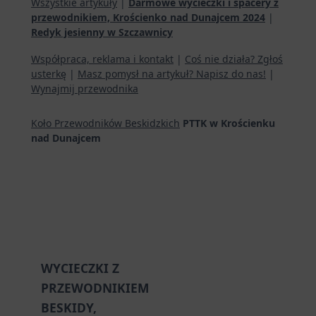
Wszystkie artykuły
|
Darmowe wycieczki i spacery z
przewodnikiem, Krościenko nad Dunajcem 2024
|
Redyk jesienny w Szczawnicy
Współpraca, reklama i kontakt
|
Coś nie działa? Zgłoś
usterkę
|
Masz pomysł na artykuł? Napisz do nas!
|
Wynajmij przewodnika
Koło Przewodników Beskidzkich
PTTK w Krościenku
nad Dunajcem
WYCIECZKI Z
PRZEWODNIKIEM
BESKIDY,