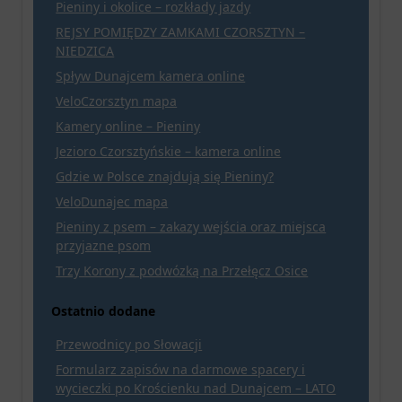
Pieniny i okolice – rozkłady jazdy
REJSY POMIĘDZY ZAMKAMI CZORSZTYN –
NIEDZICA
Spływ Dunajcem kamera online
VeloCzorsztyn mapa
Kamery online – Pieniny
Jezioro Czorsztyńskie – kamera online
Gdzie w Polsce znajdują się Pieniny?
VeloDunajec mapa
Pieniny z psem – zakazy wejścia oraz miejsca
przyjazne psom
Trzy Korony z podwózką na Przełęcz Osice
Ostatnio dodane
Przewodnicy po Słowacji
Formularz zapisów na darmowe spacery i
wycieczki po Krościenku nad Dunajcem – LATO