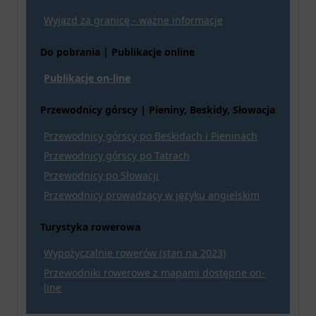
Wyjazd za granicę - ważne informacje
Do pobrania | Publikacje online
Publikacje on-line
Przewodnicy górscy | Pieniny, Beskidy, Słowacja
Przewodnicy górscy po Beskidach i Pieninach
Przewodnicy górscy po Tatrach
Przewodnicy po Słowacji
Przewodnicy prowadzący w języku angielskim
Turystyka rowerowa
Wypożyczalnie rowerów (stan na 2023)
Przewodniki rowerowe z mapami dostępne on-
line