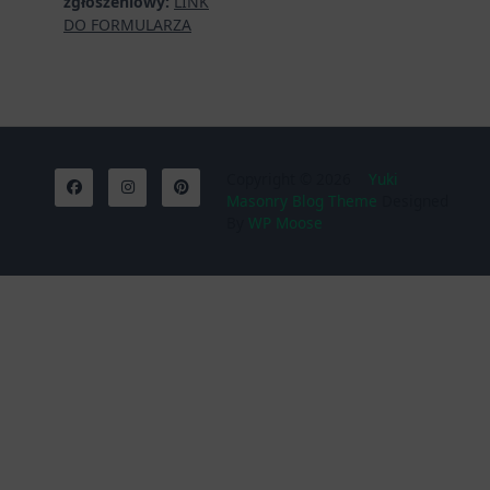
zgłoszeniowy:
LINK
DO FORMULARZA
Copyright © 2026
Yuki
Masonry Blog Theme
Designed
By
WP Moose