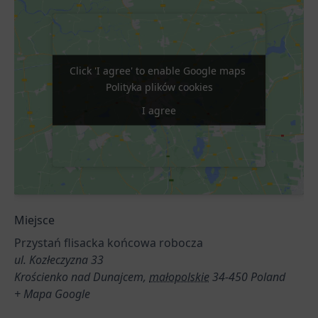
Click 'I agree' to enable Google maps
Click 'I agree' to enable Google maps
Polityka plików cookies
Polityka plików cookies
I agree
I agree
Miejsce
Przystań flisacka końcowa robocza
ul. Kozłeczyzna 33
Krościenko nad Dunajcem
,
małopolskie
34-450
Poland
+ Mapa Google