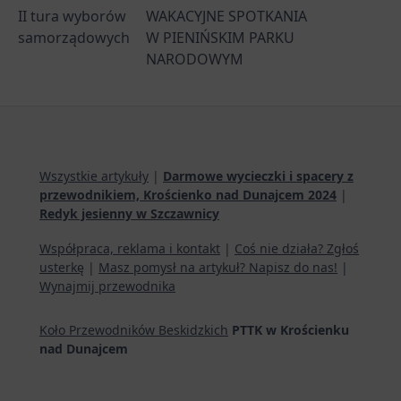
II tura wyborów
WAKACYJNE SPOTKANIA
samorządowych
W PIENIŃSKIM PARKU
NARODOWYM
Wszystkie artykuły
|
Darmowe wycieczki i spacery z
przewodnikiem, Krościenko nad Dunajcem 2024
|
Redyk jesienny w Szczawnicy
Współpraca, reklama i kontakt
|
Coś nie działa? Zgłoś
usterkę
|
Masz pomysł na artykuł? Napisz do nas!
|
Wynajmij przewodnika
Koło Przewodników Beskidzkich
PTTK w Krościenku
nad Dunajcem