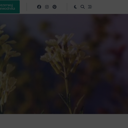
rezerwuj
zewodnika