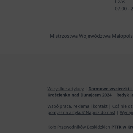
Czas:
07:00 - 
Mistrzostwa Województwa Małopolsk
Wszystkie artykuły
|
Darmowe wycieczki i 
Krościenko nad Dunajcem 2024
|
Redyk j
Współpraca, reklama i kontakt
|
Coś nie dz
pomysł na artykuł? Napisz do nas!
|
Wynaj
Koło Przewodników Beskidzkich
PTTK w Kr