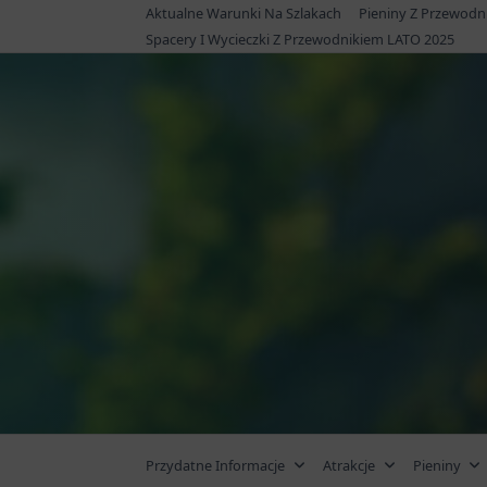
Skip
Aktualne Warunki Na Szlakach
Pieniny Z Przewodn
to
Spacery I Wycieczki Z Przewodnikiem LATO 2025
content
Przydatne Informacje
Atrakcje
Pieniny