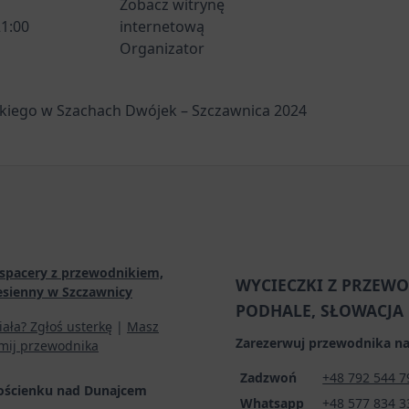
Zobacz witrynę
21:00
internetową
Organizator
iego w Szachach Dwójek – Szczawnica 2024
spacery z przewodnikiem,
WYCIECZKI Z PRZEWO
esienny w Szczawnicy
PODHALE, SŁOWACJA
iała? Zgłoś usterkę
|
Masz
Zarezerwuj przewodnika na
mij przewodnika
Zadzwoń
+48 792 544 7
ościenku nad Dunajcem
Whatsapp
+48 577 834 3