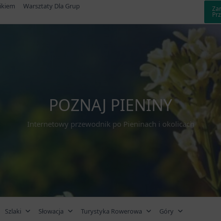
ikiem
Warsztaty Dla Grup
Za
Pr
POZNAJ PIENINY
Internetowy przewodnik po Pieninach i okolicach
Szlaki
Słowacja
Turystyka Rowerowa
Góry