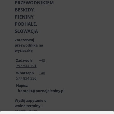
PRZEWODNIKIEM
BESKIDY,
PIENINY,
PODHALE,
SŁOWACJA
Zarezerwuj
przewodnika na
wycieczkę
Zadzwoń
+48
792 544 791
Whatsapp
+48
577 834 330
Napisz
kontakt@poznajpieniny.pl
Wyślij zapytanie o
wolne terminy i
cennik usług