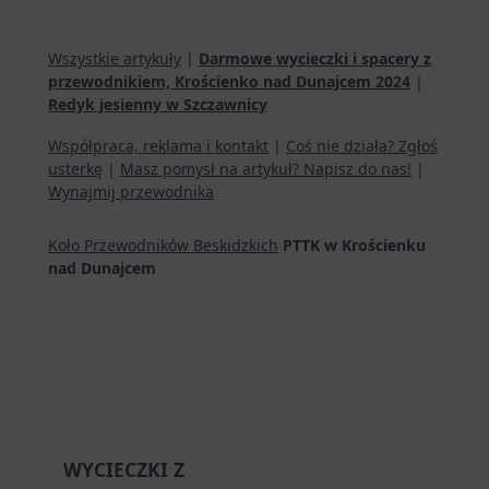
Wszystkie artykuły
|
Darmowe wycieczki i spacery z
przewodnikiem, Krościenko nad Dunajcem 2024
|
Redyk jesienny w Szczawnicy
Współpraca, reklama i kontakt
|
Coś nie działa? Zgłoś
usterkę
|
Masz pomysł na artykuł? Napisz do nas!
|
Wynajmij przewodnika
Koło Przewodników Beskidzkich
PTTK w Krościenku
nad Dunajcem
WYCIECZKI Z