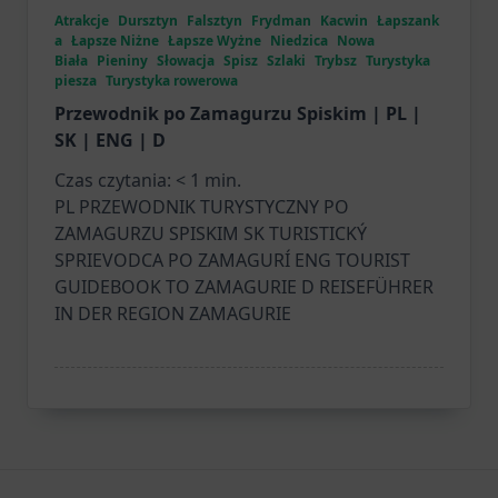
Atrakcje
Dursztyn
Falsztyn
Frydman
Kacwin
Łapszank
a
Łapsze Niżne
Łapsze Wyżne
Niedzica
Nowa
Biała
Pieniny
Słowacja
Spisz
Szlaki
Trybsz
Turystyka
piesza
Turystyka rowerowa
Przewodnik po Zamagurzu Spiskim | PL |
SK | ENG | D
Czas czytania:
< 1
min.
PL PRZEWODNIK TURYSTYCZNY PO
ZAMAGURZU SPISKIM SK TURISTICKÝ
SPRIEVODCA PO ZAMAGURÍ ENG TOURIST
GUIDEBOOK TO ZAMAGURIE D REISEFÜHRER
IN DER REGION ZAMAGURIE