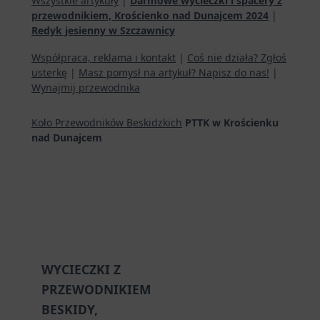
Wszystkie artykuły
|
Darmowe wycieczki i spacery z
przewodnikiem, Krościenko nad Dunajcem 2024
|
Redyk jesienny w Szczawnicy
Współpraca, reklama i kontakt
|
Coś nie działa? Zgłoś
usterkę
|
Masz pomysł na artykuł? Napisz do nas!
|
Wynajmij przewodnika
Koło Przewodników Beskidzkich
PTTK w Krościenku
nad Dunajcem
WYCIECZKI Z
PRZEWODNIKIEM
BESKIDY,