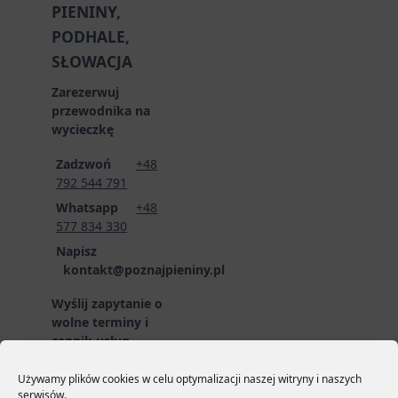
PIENINY,
PODHALE,
SŁOWACJA
Zarezerwuj
przewodnika na
wycieczkę
Zadzwoń
+48
792 544 791
Whatsapp
+48
577 834 330
Napisz
kontakt@poznajpieniny.pl
Wyślij zapytanie o
wolne terminy i
cennik usług
przewodnickich
poprzez formularz
Używamy plików cookies w celu optymalizacji naszej witryny i naszych
serwisów.
zgłoszeniowy:
LINK