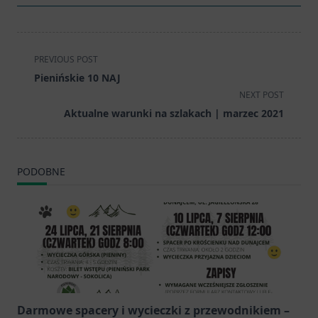
<span
PREVIOUS POST
class="nav-
Pienińskie 10 NAJ
subtitle
NEXT POST
screen-
Aktualne warunki na szlakach | marzec 2021
reader-
text">Page</span>
PODOBNE
Darmowe spacery i wycieczki z przewodnikiem –