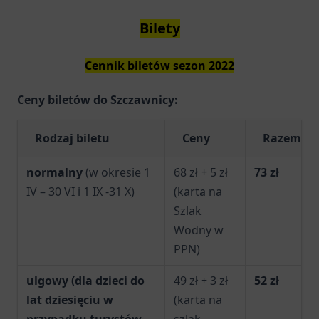
Bilety
Cennik biletów sezon 2022
Ceny biletów do Szczawnicy:
Rodzaj biletu
Ceny
Razem
normalny
(w okresie 1
68 zł + 5 zł
73 zł
IV – 30 VI i 1 IX -31 X)
(karta na
Szlak
Wodny w
PPN)
ulgowy (dla dzieci do
49 zł + 3 zł
52 zł
lat dziesięciu w
(karta na