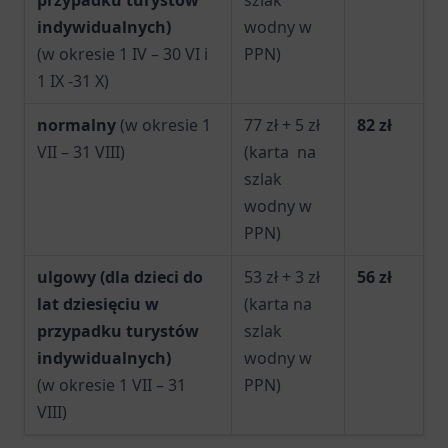
przypadku turystów
szlak
indywidualnych)
wodny w
(w okresie 1 IV – 30 VI i
PPN)
1 IX -31 X)
normalny
(w okresie 1
77 zł + 5 zł
82 zł
VII – 31 VIII)
(karta na
szlak
wodny w
PPN)
ulgowy (dla dzieci do
53 zł + 3 zł
56 zł
lat dziesięciu w
(karta na
przypadku turystów
szlak
indywidualnych)
wodny w
(w okresie 1 VII – 31
PPN)
VIII)