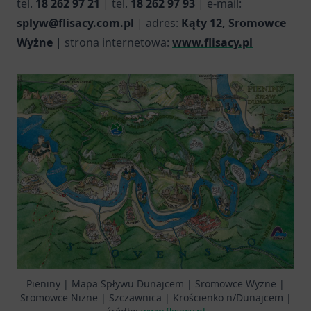
tel.
18 262 97 21
| tel.
18 262 97 93
| e-mail:
splyw@flisacy.com.pl
| adres:
Kąty 12, Sromowce
Wyżne
| strona internetowa:
www.flisacy.pl
Pieniny | Mapa Spływu Dunajcem | Sromowce Wyżne |
Sromowce Niżne | Szczawnica | Krościenko n/Dunajcem |