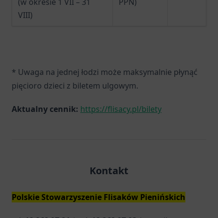
(w okresie 1 VII – 31
PPN)
VIII)
* Uwaga na jednej łodzi może maksymalnie płynąć
pięcioro dzieci z biletem ulgowym.
Aktualny cennik:
https://flisacy.pl/bilety
Kontakt
Polskie Stowarzyszenie Flisaków Pienińskich