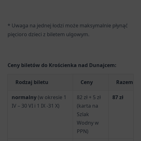
* Uwaga na jednej łodzi może maksymalnie płynąć
pięcioro dzieci z biletem ulgowym.
Ceny biletów do Krościenka nad Dunajcem:
Rodzaj biletu
Ceny
Razem
normalny
(w okresie 1
82 zł + 5 zł
87 zł
IV – 30 VI i 1 IX -31 X)
(karta na
Szlak
Wodny w
PPN)