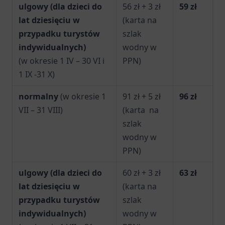
ulgowy (dla dzieci do
56 zł + 3 zł
59 zł
lat dziesięciu w
(karta na
przypadku turystów
szlak
indywidualnych)
wodny w
(w okresie 1 IV – 30 VI i
PPN)
1 IX -31 X)
normalny
(w okresie 1
91 zł + 5 zł
96 zł
VII – 31 VIII)
(karta na
szlak
wodny w
PPN)
ulgowy (dla dzieci do
60 zł + 3 zł
63 zł
lat dziesięciu w
(karta na
przypadku turystów
szlak
indywidualnych)
wodny w