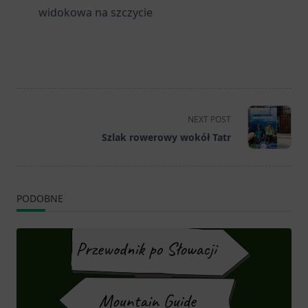
widokowa na szczycie
<span
NEXT POST
class="nav-
Szlak rowerowy wokół Tatr
subtitle
screen-
reader-
text">Page</span>
PODOBNE