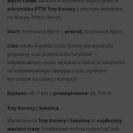
Wyżni Łazek
. Na końcu możliwość odpoczynku w
schronisku PTTK Trzy Korony
z pięknym widokiem
na Masyw Trzech Koron.
Start:
Sromowce Niżne |
powrót:
Sromowce Niżne
Czas:
około 4 godzin (czas liczony dla wycieczki
grupowej, czas przejścia dla turystów
indywidualnych może się bardzo różnić w zależności
od indywidualnego samopoczucia, ogólnych
warunków na szlaku i kondycji)
Dystans:
ok. 7 km |
przewyższenie:
ok. 550 m
Trzy Korony i Sokolica
Wycieczka na
Trzy Korony i Sokolicę
to
najdłuższy
wariant trasy
. Dodatkowo można rozpocząć (lub