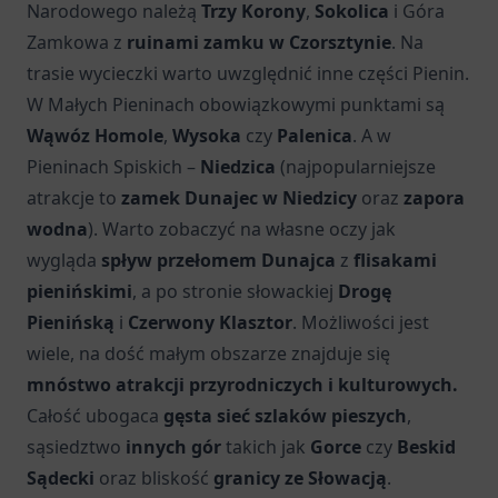
Narodowego należą
Trzy Korony
,
Sokolica
i Góra
Zamkowa z
ruinami zamku w Czorsztynie
. Na
trasie wycieczki warto uwzględnić inne części Pienin.
W Małych Pieninach obowiązkowymi punktami są
Wąwóz Homole
,
Wysoka
czy
Palenica
. A w
Pieninach Spiskich –
Niedzica
(najpopularniejsze
atrakcje to
zamek Dunajec w Niedzicy
oraz
zapora
wodna
). Warto zobaczyć na własne oczy jak
wygląda
spływ przełomem Dunajca
z
flisakami
pienińskimi
, a po stronie słowackiej
Drogę
Pienińską
i
Czerwony Klasztor
. Możliwości jest
wiele, na dość małym obszarze znajduje się
mnóstwo atrakcji przyrodniczych i kulturowych.
Całość ubogaca
gęsta sieć szlaków pieszych
,
sąsiedztwo
innych gór
takich jak
Gorce
czy
Beskid
Sądecki
oraz bliskość
granicy ze Słowacją
.