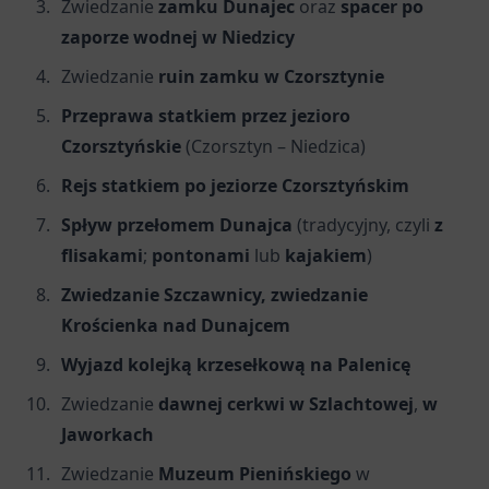
Zwiedzanie
zamku Dunajec
oraz
spacer po
zaporze wodnej w Niedzicy
Zwiedzanie
ruin zamku w Czorsztynie
Przeprawa statkiem przez jezioro
Czorsztyńskie
(Czorsztyn – Niedzica)
Rejs statkiem po jeziorze Czorsztyńskim
Spływ przełomem Dunajca
(tradycyjny, czyli
z
flisakami
;
pontonami
lub
kajakiem
)
Zwiedzanie Szczawnicy, zwiedzanie
Krościenka nad Dunajcem
Wyjazd kolejką krzesełkową na Palenicę
Zwiedzanie
dawnej cerkwi w Szlachtowej
,
w
Jaworkach
Zwiedzanie
Muzeum Pienińskiego
w