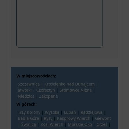
W miejscowościach:
Szczawnica
|
Krościenko nad Dunajcem
|
Jaworki
|
Czorsztyn
|
Sromowce Niżne
|
Niedzica
|
Zakopane
W górach:
Trzy Korony
|
Wysoka
|
Lubań
|
Radziejowa
|
Babia Góra
|
Rysy
|
Kasprowy Wierch
|
Giewont
|
Świnica
|
Kozi Wierch
|
Morskie Oko
|
Grześ
|