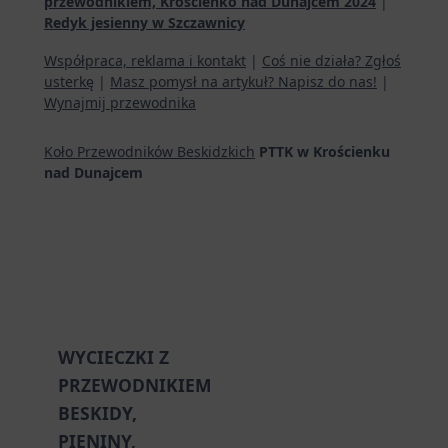
przewodnikiem, Krościenko nad Dunajcem 2024
|
Redyk jesienny w Szczawnicy
Współpraca, reklama i kontakt
|
Coś nie działa? Zgłoś
usterkę
|
Masz pomysł na artykuł? Napisz do nas!
|
Wynajmij przewodnika
Koło Przewodników Beskidzkich
PTTK w Krościenku
nad Dunajcem
WYCIECZKI Z
PRZEWODNIKIEM
BESKIDY,
PIENINY,