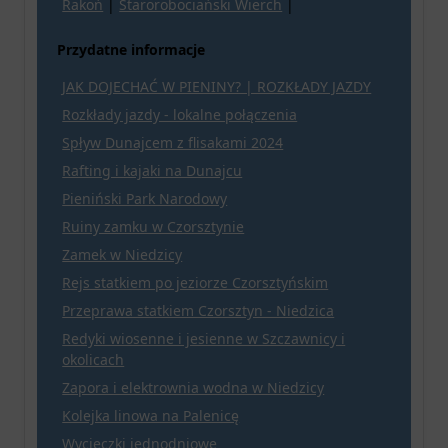
Rakoń
|
Starorobociański Wierch
|
Przydatne informacje
JAK DOJECHAĆ W PIENINY? | ROZKŁADY JAZDY
Rozkłady jazdy - lokalne połączenia
Spływ Dunajcem z flisakami 2024
Rafting i kajaki na Dunajcu
Pieniński Park Narodowy
Ruiny zamku w Czorsztynie
Zamek w Niedzicy
Rejs statkiem po jeziorze Czorsztyńskim
Przeprawa statkiem Czorsztyn - Niedzica
Redyki wiosenne i jesienne w Szczawnicy i
okolicach
Zapora i elektrownia wodna w Niedzicy
Kolejka linowa na Palenicę
Wycieczki jednodniowe