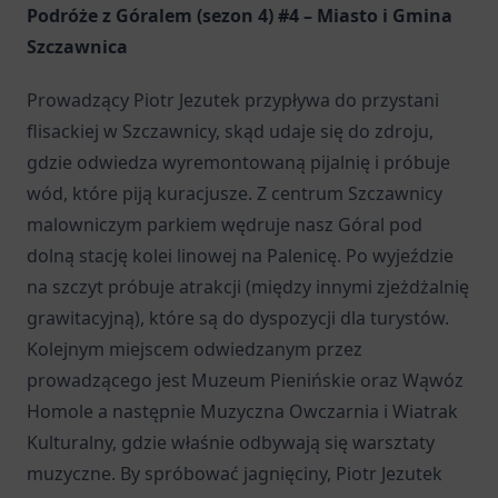
Podróże z Góralem (sezon 4) #4 – Miasto i Gmina
Szczawnica
Prowadzący Piotr Jezutek przypływa do przystani
flisackiej w Szczawnicy, skąd udaje się do zdroju,
gdzie odwiedza wyremontowaną pijalnię i próbuje
wód, które piją kuracjusze. Z centrum Szczawnicy
malowniczym parkiem wędruje nasz Góral pod
dolną stację kolei linowej na Palenicę. Po wyjeździe
na szczyt próbuje atrakcji (między innymi zjeżdżalnię
grawitacyjną), które są do dyspozycji dla turystów.
Kolejnym miejscem odwiedzanym przez
prowadzącego jest Muzeum Pienińskie oraz Wąwóz
Homole a następnie Muzyczna Owczarnia i Wiatrak
Kulturalny, gdzie właśnie odbywają się warsztaty
muzyczne. By spróbować jagnięciny, Piotr Jezutek