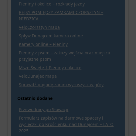
Pieniny i okolice – rozkłady jazdy
REJSY POMIĘDZY ZAMKAMI CZORSZTYN –
NIEDZICA
VeloCzorsztyn mapa
Spływ Dunajcem kamera online
Kamery online – Pieniny
Pieniny z psem – zakazy wejścia oraz miejsca
przyjazne psom
Msze Święte | Pieniny i okolice
VeloDunajec mapa
Sprawdź pogodę zanim wyruszysz w góry
Ostatnio dodane
Przewodnicy po Słowacji
Formularz zapisów na darmowe spacery i
wycieczki po Krościenku nad Dunajcem – LATO
2025