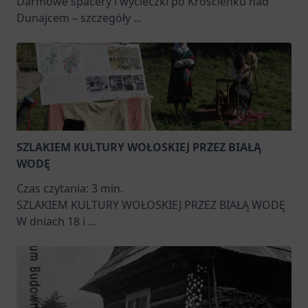
Darmowe spacery i wycieczki po Krościenku nad
Dunajcem – szczegóły
...
SZLAKIEM KULTURY WOŁOSKIEJ PRZEZ BIAŁĄ
WODĘ
Czas czytania:
3
min.
SZLAKIEM KULTURY WOŁOSKIEJ PRZEZ BIAŁĄ WODĘ
W dniach 18 i
...