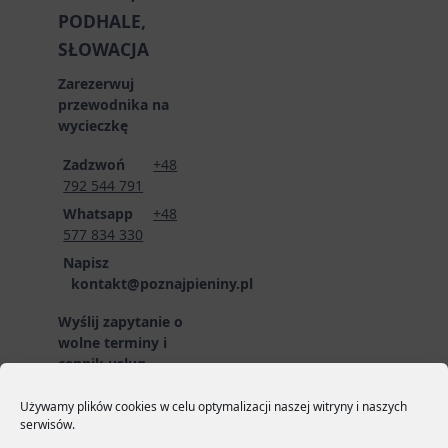
PODHALE,
SŁOWACJA
Zarezerwuj
przewodnika na
wycieczkę
Zadzwoń
+48
792 544 791
Whatsapp
+48
577 834 330
Napisz
kontakt@poznajpieniny.pl
Wyślij zapytanie o
wolne terminy i
cennik usług
przewodnickich
poprzez formularz
Używamy plików cookies w celu optymalizacji naszej witryny i naszych
serwisów.
zgłoszeniowy:
LINK
DO FORMULARZA