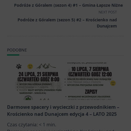
class="nav-
Podróże z Góralem (sezon 4) #1 – Gmina Łapsze Niżne
subtitle
NEXT POST
screen-
Podróże z Góralem (sezon 5) #2 – Krościenko nad
reader-
Dunajcem
text">Page</span>
PODOBNE
Darmowe spacery i wycieczki z przewodnikiem –
Krościenko nad Dunajcem edycja 4 – LATO 2025
Czas czytania:
< 1
min.