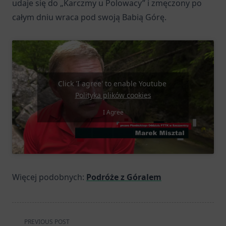
udaje się do „Karczmy u Polowacy” i zmęczony po
całym dniu wraca pod swoją Babią Górę.
Click 'I agree' to enable Youtube
Polityka plików cookies
I Agree
Więcej podobnych:
Podróże z Góralem
<span
PREVIOUS POST