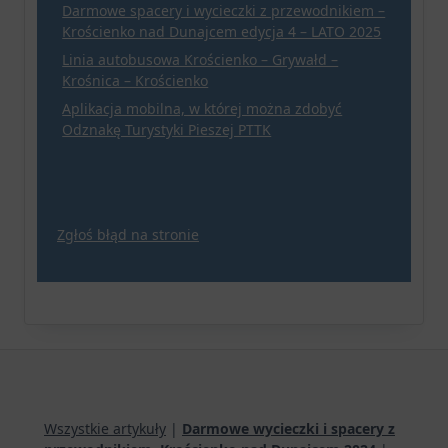
Darmowe spacery i wycieczki z przewodnikiem –
Krościenko nad Dunajcem edycja 4 – LATO 2025
Linia autobusowa Krościenko – Grywałd –
Krośnica – Krościenko
Aplikacja mobilna, w której można zdobyć
Odznakę Turystyki Pieszej PTTK
Zgłoś błąd na stronie
Wszystkie artykuły
|
Darmowe wycieczki i spacery z