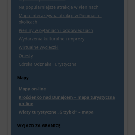
Najpopularniejsze atrakcje w Pieninach
Mapa interaktywna atrakcji w Pieninach i
okolicach
Pieniny w pytaniach i odpowiedziach
Wydarzenia kulturalne i imprezy
Wirtualne wycieczki
Questy
Górska Odznaka Turystyczna
Mapy
Mapy on-line
Krościenko nad Dunajcem – mapa turystyczna
on-line
Wiaty turystyczne „Grzybki” – mapa
WYJAZD ZA GRANICĘ