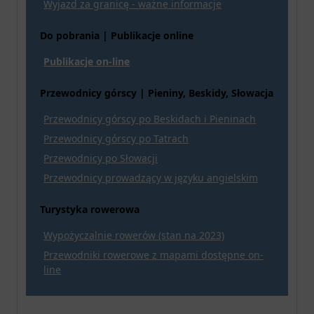
Wyjazd za granicę - ważne informacje
Do pobrania | Publikacje online
Publikacje on-line
Przewodnicy górscy | Pieniny, Beskidy, Słowacja
Przewodnicy górscy po Beskidach i Pieninach
Przewodnicy górscy po Tatrach
Przewodnicy po Słowacji
Przewodnicy prowadzący w języku angielskim
Turystyka rowerowa
Wypożyczalnie rowerów (stan na 2023)
Przewodniki rowerowe z mapami dostępne on-
line