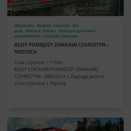
Aktywności
Atrakcje
Czorsztyn
Dla
grup
Niedzica
Pieniny
Pieniny w pytaniach i
odpowiedziach
Turystyka rowerowa
REJSY POMIĘDZY ZAMKAMI CZORSZTYN –
NIEDZICA
Czas czytania:
< 1
min.
REJSY STATKAMI POMIĘDZY ZAMKAMI
CZORSZTYN - NIEDZICA | Żegluga jezioro
Czorsztyńskie | Pieniny