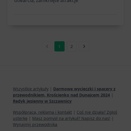
otwarcia, zamknięte atrakcje
1
2
Wszystkie artykuły
|
Darmowe wycieczki i spacery z
przewodnikiem, Krościenko nad Dunajcem 2024
|
Redyk jesienny w Szczawnicy
Współpraca, reklama i kontakt
|
Coś nie działa? Zgłoś
usterkę
|
Masz pomysł na artykuł? Napisz do nas!
|
Wynajmij przewodnika