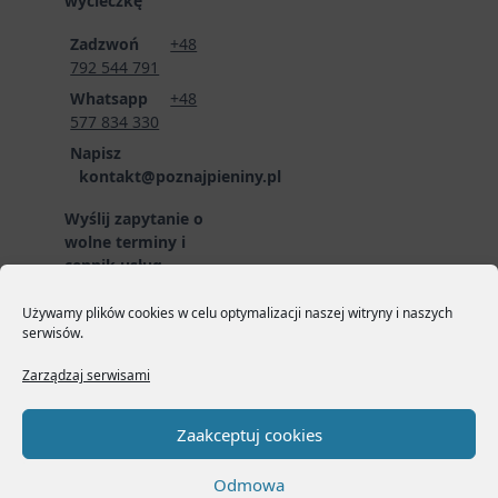
wycieczkę
Zadzwoń
+48
792 544 791
Whatsapp
+48
577 834 330
Napisz
kontakt@poznajpieniny.pl
Wyślij zapytanie o
wolne terminy i
cennik usług
przewodnickich
poprzez formularz
Używamy plików cookies w celu optymalizacji naszej witryny i naszych
serwisów.
zgłoszeniowy:
LINK
DO FORMULARZA
Zarządzaj serwisami
Zaakceptuj cookies
Odmowa