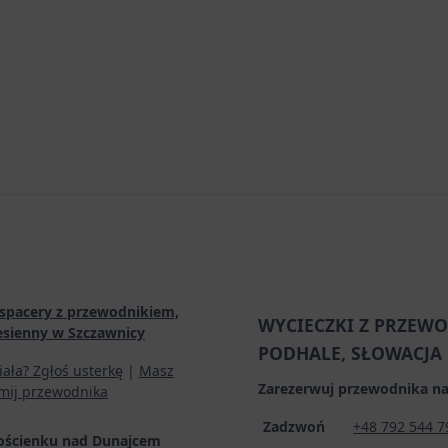
spacery z przewodnikiem,
WYCIECZKI Z PRZEWO
esienny w Szczawnicy
PODHALE, SŁOWACJA
iała? Zgłoś usterkę
|
Masz
Zarezerwuj przewodnika na
mij przewodnika
Zadzwoń
+48 792 544 7
ościenku nad Dunajcem