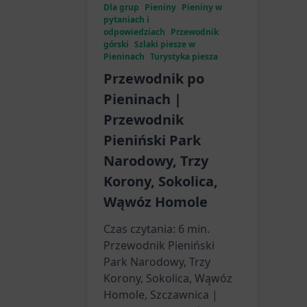
Dla grup
Pieniny
Pieniny w
pytaniach i
odpowiedziach
Przewodnik
górski
Szlaki piesze w
Pieninach
Turystyka piesza
Przewodnik po
Pieninach |
Przewodnik
Pieniński Park
Narodowy, Trzy
Korony, Sokolica,
Wąwóz Homole
Czas czytania:
6
min.
Przewodnik Pieniński
Park Narodowy, Trzy
Korony, Sokolica, Wąwóz
Homole, Szczawnica |