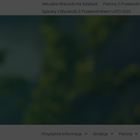
Skip
Aktualne Warunki Na Szlakach
Pieniny Z Przewodn
to
Spacery I Wycieczki Z Przewodnikiem LATO 2025
content
Przydatne Informacje
Atrakcje
Pieniny