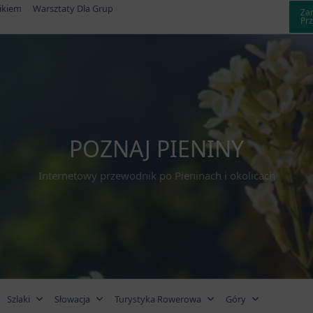
ikiem
Warsztaty Dla Grup
Za
Pr
POZNAJ PIENINY
Internetowy przewodnik po Pieninach i okolicach
Szlaki
Słowacja
Turystyka Rowerowa
Góry