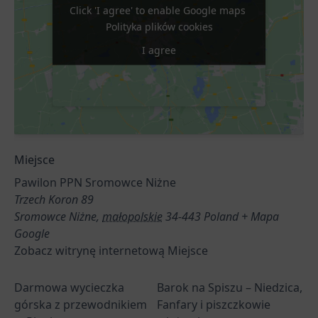
Click 'I agree' to enable Google maps
Click 'I agree' to enable Google maps
Polityka plików cookies
Polityka plików cookies
I agree
I agree
Miejsce
Pawilon PPN Sromowce Niżne
Trzech Koron 89
Sromowce Niżne
,
małopolskie
34-443
Poland
+ Mapa
Google
Zobacz witrynę internetową Miejsce
Darmowa wycieczka
Barok na Spiszu – Niedzica,
górska z przewodnikiem
Fanfary i piszczkowie