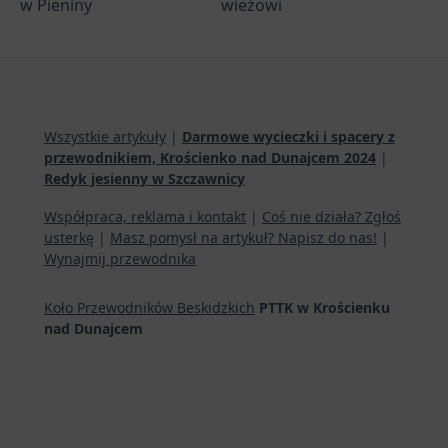
w Pieniny
wieżowi
Wszystkie artykuły
|
Darmowe wycieczki i spacery z
przewodnikiem, Krościenko nad Dunajcem 2024
|
Redyk jesienny w Szczawnicy
Współpraca, reklama i kontakt
|
Coś nie działa? Zgłoś
usterkę
|
Masz pomysł na artykuł? Napisz do nas!
|
Wynajmij przewodnika
Koło Przewodników Beskidzkich
PTTK w Krościenku
nad Dunajcem