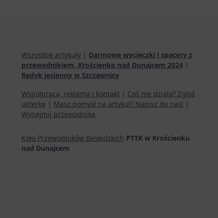
Wszystkie artykuły
|
Darmowe wycieczki i spacery z
przewodnikiem, Krościenko nad Dunajcem 2024
|
Redyk jesienny w Szczawnicy
Współpraca, reklama i kontakt
|
Coś nie działa? Zgłoś
usterkę
|
Masz pomysł na artykuł? Napisz do nas!
|
Wynajmij przewodnika
Koło Przewodników Beskidzkich
PTTK w Krościenku
nad Dunajcem