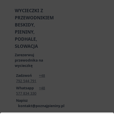
WYCIECZKI Z
PRZEWODNIKIEM
BESKIDY,
PIENINY,
PODHALE,
SŁOWACJA
Zarezerwuj
przewodnika na
wycieczkę
Zadzwoń
+48
792 544 791
Whatsapp
+48
577 834 330
Napisz
kontakt@poznajpieniny.pl