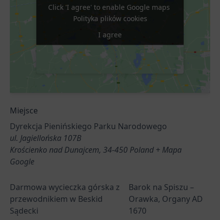
Click 'I agree' to enable Google maps
Click 'I agree' to enable Google maps
Polityka plików cookies
Polityka plików cookies
I agree
I agree
Miejsce
Dyrekcja Pienińskiego Parku Narodowego
ul. Jagiellońska 107B
Krościenko nad Dunajcem
,
34-450
Poland
+ Mapa
Google
Darmowa wycieczka górska z
Barok na Spiszu –
przewodnikiem w Beskid
Orawka, Organy AD
Sądecki
1670