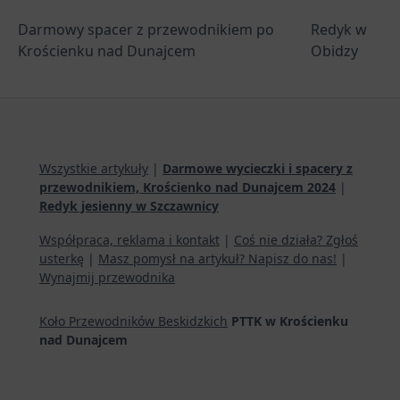
Darmowy spacer z przewodnikiem po
Redyk w
Krościenku nad Dunajcem
Obidzy
Wszystkie artykuły
|
Darmowe wycieczki i spacery z
przewodnikiem, Krościenko nad Dunajcem 2024
|
Redyk jesienny w Szczawnicy
Współpraca, reklama i kontakt
|
Coś nie działa? Zgłoś
usterkę
|
Masz pomysł na artykuł? Napisz do nas!
|
Wynajmij przewodnika
Koło Przewodników Beskidzkich
PTTK w Krościenku
nad Dunajcem