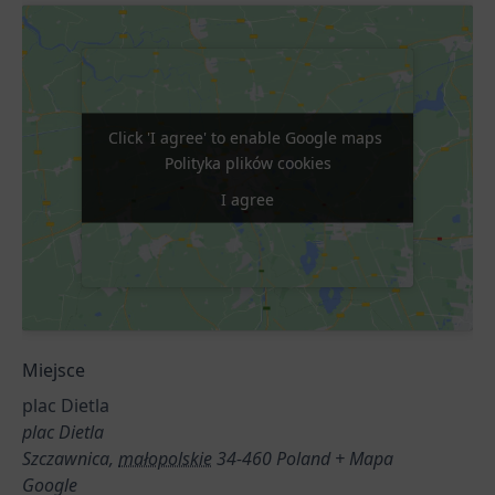
Click 'I agree' to enable Google maps
Click 'I agree' to enable Google maps
Polityka plików cookies
Polityka plików cookies
I agree
I agree
Miejsce
plac Dietla
plac Dietla
Szczawnica
,
małopolskie
34-460
Poland
+ Mapa
Google