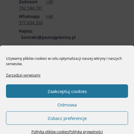
Zadzwoń
+48
792 544 791
Whatsapp
+48
577 834 330
Napisz
kontakt@poznajpieniny.pl
Wyślij zapytanie o
wolne terminy i
Używamy plików cookies w celu optymalizacji naszej witryny i naszych
cennik usług
serwisów.
przewodnickich
poprzez formularz
Zarządzaj serwisami
zgłoszeniowy:
LINK
DO FORMULARZA
Zaakceptuj cookies
Odmowa
Zobacz preferencje
Copyright © 2026
Yuki
Polityka plików cookies
Polityka prywatności