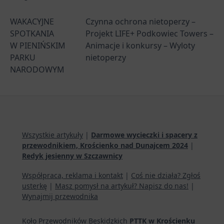
WAKACYJNE
Czynna ochrona nietoperzy –
SPOTKANIA
Projekt LIFE+ Podkowiec Towers –
W PIENIŃSKIM
Animacje i konkursy – Wyloty
PARKU
nietoperzy
NARODOWYM
Wszystkie artykuły
|
Darmowe wycieczki i spacery z
przewodnikiem, Krościenko nad Dunajcem 2024
|
Redyk jesienny w Szczawnicy
Współpraca, reklama i kontakt
|
Coś nie działa? Zgłoś
usterkę
|
Masz pomysł na artykuł? Napisz do nas!
|
Wynajmij przewodnika
Koło Przewodników Beskidzkich
PTTK w Krościenku