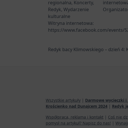
regionalna
,
Koncerty
,
internetow
Redyk
,
Wydarzenie
Organizato
kulturalne
Witryna internetowa:
https://www.facebook.com/events/
Redyk bacy Klimowskiego – dzień 4:
Wszystkie artykuły
|
Darmowe wycieczki i 
Krościenko nad Dunajcem 2024
|
Redyk j
Współpraca, reklama i kontakt
|
Coś nie dz
pomysł na artykuł? Napisz do nas!
|
Wynaj