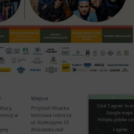
r
Miejsce
Click 'I agree' to 
Click 'I agree' to 
ltury,
Przystań flisacka
Google maps
Google maps
omocji w
końcowa robocza
Polityka plików co
Polityka plików co
ul. Kozłeczyzna 33
rynę
Krościenko nad
I agree
I agree