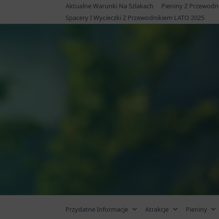
Skip
Aktualne Warunki Na Szlakach
Pieniny Z Przewodn
to
Spacery I Wycieczki Z Przewodnikiem LATO 2025
content
Przydatne Informacje
Atrakcje
Pieniny