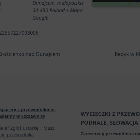
ą
Dunajcem
,
małopolskie
r
34-450
Poland
+ Mapa
Google
522557227093006
 Krościenko nad Dunajcem
Redyk w Kl
spacery z przewodnikiem,
WYCIECZKI Z PRZEWO
esienny w Szczawnicy
PODHALE, SŁOWACJA
iała? Zgłoś usterkę
|
Masz
Zarezerwuj przewodnika na
mij przewodnika