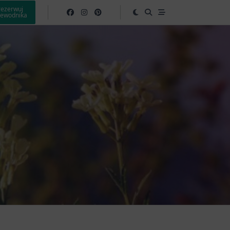
rezerwuj
zewodnika