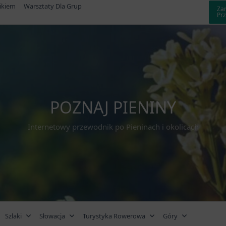
ikiem
Warsztaty Dla Grup
Za
Pr
POZNAJ PIENINY
Internetowy przewodnik po Pieninach i okolicach
Szlaki
Słowacja
Turystyka Rowerowa
Góry