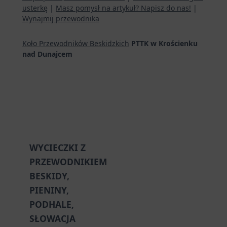
usterkę
|
Masz pomysł na artykuł? Napisz do nas!
|
Wynajmij przewodnika
Koło Przewodników Beskidzkich
PTTK w Krościenku
nad Dunajcem
WYCIECZKI Z
PRZEWODNIKIEM
BESKIDY,
PIENINY,
PODHALE,
SŁOWACJA