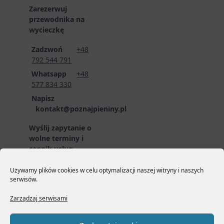
Zarezerwuj
przewodnika na
wycieczkę
Zadzwoń
+48
792 544 791
Whatsapp
+48
577 834 330
Napisz
kontakt@poznajpieniny.pl
Wyślij zapytanie o
wolne terminy i
cennik usług
przewodnickich
poprzez formularz
Używamy plików cookies w celu optymalizacji naszej witryny i naszych
serwisów.
zgłoszeniowy:
LINK
DO FORMULARZA
Zarządzaj serwisami