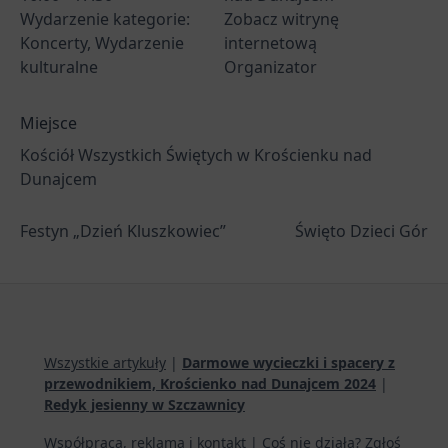
Wydarzenie kategorie:
Zobacz witrynę
Koncerty
,
Wydarzenie
internetową
kulturalne
Organizator
Miejsce
Kościół Wszystkich Świętych w Krościenku nad
Dunajcem
Festyn „Dzień Kluszkowiec”
Święto Dzieci Gór
Wszystkie artykuły
|
Darmowe wycieczki i spacery z
przewodnikiem, Krościenko nad Dunajcem 2024
|
Redyk jesienny w Szczawnicy
Współpraca, reklama i kontakt
|
Coś nie działa? Zgłoś