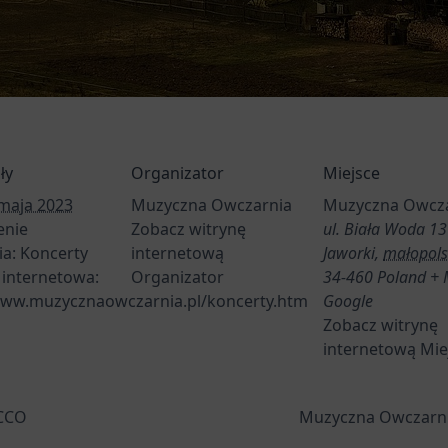
ły
Organizator
Miejsce
maja 2023
Muzyczna Owczarnia
Muzyczna Owcz
enie
Zobacz witrynę
ul. Biała Woda 13
ia:
Koncerty
internetową
Jaworki
,
małopols
 internetowa:
Organizator
34-460
Poland
+ 
www.muzycznaowczarnia.pl/koncerty.htm
Google
Zobacz witrynę
internetową Mie
CCO
Muzyczna Owczarnia