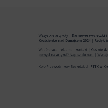
Wszystkie artykuły
|
Darmowe wycieczki i 
Krościenko nad Dunajcem 2024
|
Redyk j
Współpraca, reklama i kontakt
|
Coś nie dz
pomysł na artykuł? Napisz do nas!
|
Wynaj
Koło Przewodników Beskidzkich
PTTK w Kr