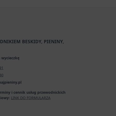
DNIKIEM BESKIDY, PIENINY,
 wycieczkę
91
30
pieniny.pl
erminy i cennik usług przewodnickich
niowy:
LINK DO FORMULARZA