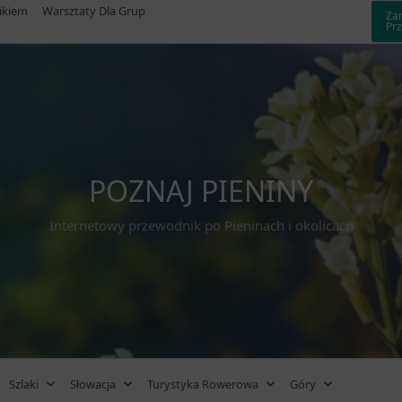
ikiem
Warsztaty Dla Grup
Za
Pr
POZNAJ PIENINY
Internetowy przewodnik po Pieninach i okolicach
Szlaki
Słowacja
Turystyka Rowerowa
Góry