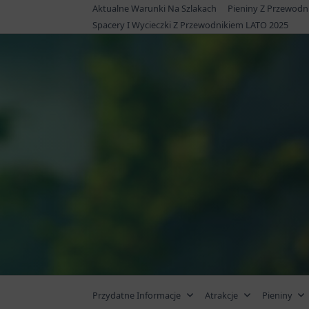
Skip
Aktualne Warunki Na Szlakach
Pieniny Z Przewodn
to
Spacery I Wycieczki Z Przewodnikiem LATO 2025
content
Przydatne Informacje
Atrakcje
Pieniny