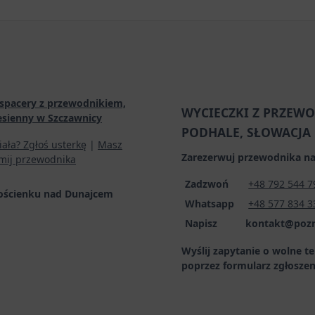
spacery z przewodnikiem,
WYCIECZKI Z PRZEWO
esienny w Szczawnicy
PODHALE, SŁOWACJA
iała? Zgłoś usterkę
|
Masz
Zarezerwuj przewodnika na
mij przewodnika
Zadzwoń
+48 792 544 7
ościenku nad Dunajcem
Whatsapp
+48 577 834 3
Napisz kontakt@poznaj
Wyślij zapytanie o wolne t
poprzez formularz zgłosze