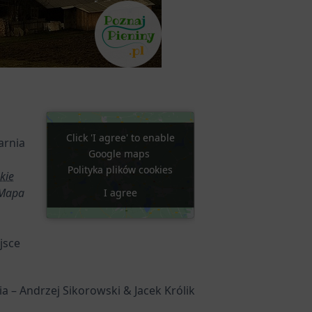
Click 'I agree' to enable
Click 'I agree' to enable
arnia
Google maps
Google maps
Polityka plików cookies
Polityka plików cookies
kie
Mapa
I agree
I agree
jsce
 – Andrzej Sikorowski & Jacek Królik