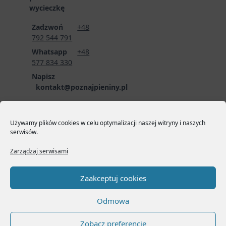
wycieczkę
Zadzwoń
+48
792 544 791
Whatsapp
+48
577 834 330
Napisz
kontakt@poznajpieniny.pl
Wyślij zapytanie o
wolne terminy i
Używamy plików cookies w celu optymalizacji naszej witryny i naszych
cennik usług
serwisów.
przewodnickich
poprzez formularz
Zarządzaj serwisami
zgłoszeniowy:
LINK
DO FORMULARZA
Zaakceptuj cookies
Odmowa
Zobacz preferencje