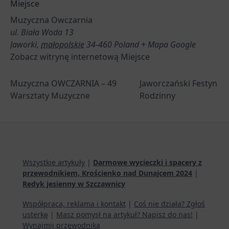
Miejsce
Muzyczna Owczarnia
ul. Biała Woda 13
Jaworki
,
małopolskie
34-460
Poland
+ Mapa Google
Zobacz witrynę internetową Miejsce
Muzyczna OWCZARNIA – 49
Jaworczański Festyn
Warsztaty Muzyczne
Rodzinny
Wszystkie artykuły
|
Darmowe wycieczki i spacery z
przewodnikiem, Krościenko nad Dunajcem 2024
|
Redyk jesienny w Szczawnicy
Współpraca, reklama i kontakt
|
Coś nie działa? Zgłoś
usterkę
|
Masz pomysł na artykuł? Napisz do nas!
|
Wynajmij przewodnika