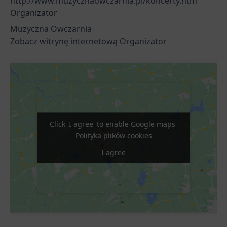
http://www.muzycznaowczarnia.pl/koncerty.htm
Organizator
Muzyczna Owczarnia
Zobacz witrynę internetową Organizator
Click 'I agree' to enable Google maps
Click 'I agree' to enable Google maps
Polityka plików cookies
Polityka plików cookies
I agree
I agree