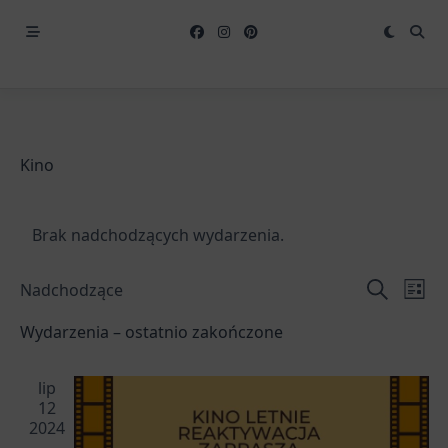
Kino
Brak nadchodzących wydarzenia.
Wydarzeni
Wyd
Nadchodzące
Lista
Nawigacja
Wido
Szukaj
Wybierz
Wydarzenia – ostatnio zakończone
po
nawi
datę.
wyszukiwa
i
lip
widokach
12
2024