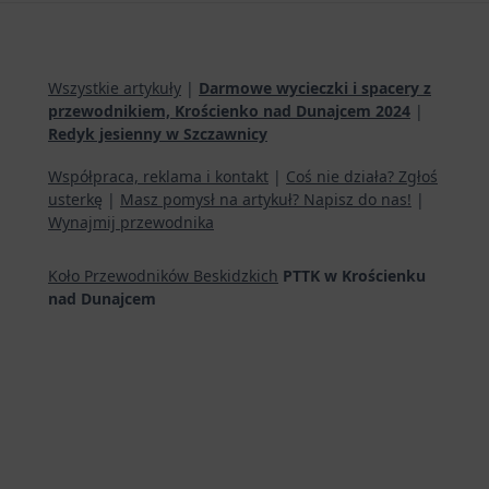
Wszystkie artykuły
|
Darmowe wycieczki i spacery z
przewodnikiem, Krościenko nad Dunajcem 2024
|
Redyk jesienny w Szczawnicy
Współpraca, reklama i kontakt
|
Coś nie działa? Zgłoś
usterkę
|
Masz pomysł na artykuł? Napisz do nas!
|
Wynajmij przewodnika
Koło Przewodników Beskidzkich
PTTK w Krościenku
nad Dunajcem