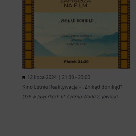
Wyróżnione
12 lipca 2024 | 21:30
-
23:00
Kino Letnie Reaktywacja – „Znikąd donikąd”
OSP w Jaworkach
ul. Czarna Woda 2, Jaworki