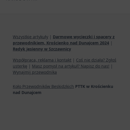
Wszystkie artykuły
|
Darmowe wycieczki i spacery z
przewodnikiem, Krościenko nad Dunajcem 2024
|
Redyk jesienny w Szczawnicy
Współpraca, reklama i kontakt
|
Coś nie działa? Zgłoś
usterkę
|
Masz pomysł na artykuł? Napisz do nas!
|
Wynajmij przewodnika
Koło Przewodników Beskidzkich
PTTK w Krościenku
nad Dunajcem