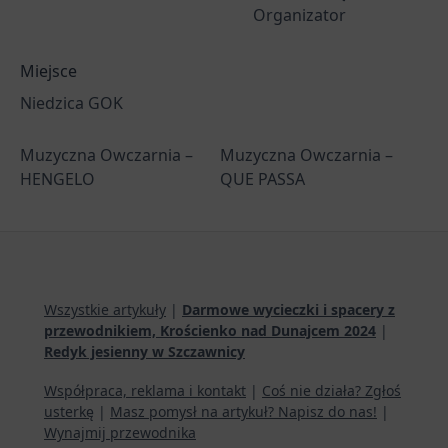
Organizator
Miejsce
Niedzica GOK
Muzyczna Owczarnia –
Muzyczna Owczarnia –
HENGELO
QUE PASSA
Wszystkie artykuły
|
Darmowe wycieczki i spacery z
przewodnikiem, Krościenko nad Dunajcem 2024
|
Redyk jesienny w Szczawnicy
Współpraca, reklama i kontakt
|
Coś nie działa? Zgłoś
usterkę
|
Masz pomysł na artykuł? Napisz do nas!
|
Wynajmij przewodnika