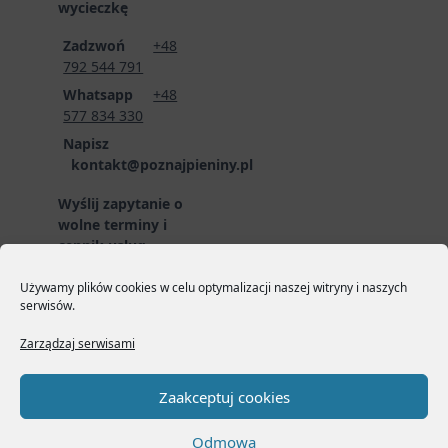
wycieczkę
Zadzwoń
+48
792 544 791
Whatsapp
+48
577 834 330
Napisz
kontakt@poznajpieniny.pl
Wyślij zapytanie o
wolne terminy i
cennik usług
przewodnickich
poprzez formularz
Używamy plików cookies w celu optymalizacji naszej witryny i naszych
serwisów.
zgłoszeniowy:
LINK
DO FORMULARZA
Zarządzaj serwisami
Zaakceptuj cookies
Odmowa