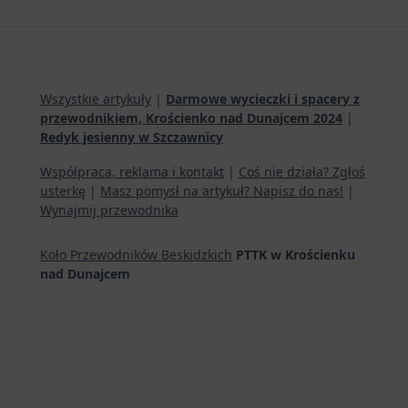
Wszystkie artykuły
|
Darmowe wycieczki i spacery z
przewodnikiem, Krościenko nad Dunajcem 2024
|
Redyk jesienny w Szczawnicy
Współpraca, reklama i kontakt
|
Coś nie działa? Zgłoś
usterkę
|
Masz pomysł na artykuł? Napisz do nas!
|
Wynajmij przewodnika
Koło Przewodników Beskidzkich
PTTK w Krościenku
nad Dunajcem