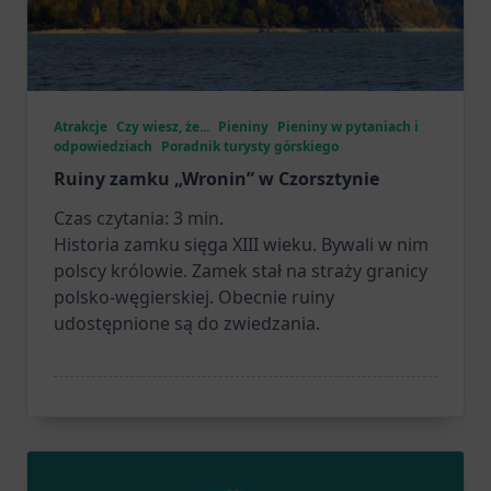
Atrakcje
Czy wiesz, że...
Pieniny
Pieniny w pytaniach i
odpowiedziach
Poradnik turysty górskiego
Ruiny zamku „Wronin” w Czorsztynie
Czas czytania:
3
min.
Historia zamku sięga XIII wieku. Bywali w nim
polscy królowie. Zamek stał na straży granicy
polsko-węgierskiej. Obecnie ruiny
udostępnione są do zwiedzania.