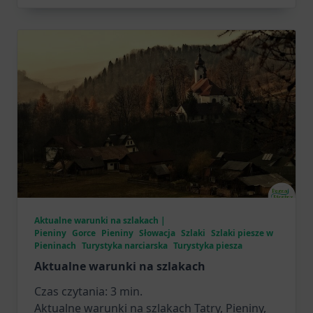
Aktualne warunki na szlakach |
Pieniny
Gorce
Pieniny
Słowacja
Szlaki
Szlaki piesze w
Pieninach
Turystyka narciarska
Turystyka piesza
Aktualne warunki na szlakach
Czas czytania:
3
min.
Aktualne warunki na szlakach Tatry, Pieniny,