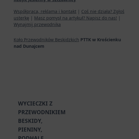
Współpraca, reklama i kontakt
|
Coś nie działa? Zgłoś
usterkę
|
Masz pomysł na artykuł? Napisz do nas!
|
Wynajmij przewodnika
Koło Przewodników Beskidzkich
PTTK w Krościenku
nad Dunajcem
WYCIECZKI Z
PRZEWODNIKIEM
BESKIDY,
PIENINY,
PODHALE,