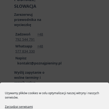
SŁOWACJA
Zarezerwuj
przewodnika na
wycieczkę
Zadzwoń
+48
792 544 791
Whatsapp
+48
577 834 330
Napisz
kontakt@poznajpieniny.pl
Wyślij zapytanie o
wolne terminy i
cennik usług
przewodnickich
poprzez formularz
Używamy plików cookies w celu optymalizacji naszej witryny i naszych
serwisów.
zgłoszeniowy:
LINK
DO FORMULARZA
Zarządzaj serwisami