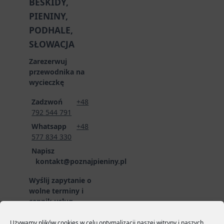
BESKIDY,
PIENINY,
PODHALE,
SŁOWACJA
Zarezerwuj
przewodnika na
wycieczkę
Zadzwoń
+48
792 544 791
Whatsapp
+48
577 834 330
Napisz
kontakt@poznajpieniny.pl
Wyślij zapytanie o
wolne terminy i
cennik usług
przewodnickich
poprzez formularz
Używamy plików cookies w celu optymalizacji naszej witryny i naszych