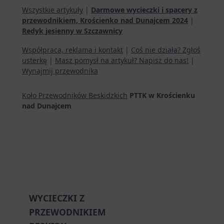
Wszystkie artykuły
|
Darmowe wycieczki i spacery z
przewodnikiem, Krościenko nad Dunajcem 2024
|
Redyk jesienny w Szczawnicy
Współpraca, reklama i kontakt
|
Coś nie działa? Zgłoś
usterkę
|
Masz pomysł na artykuł? Napisz do nas!
|
Wynajmij przewodnika
Koło Przewodników Beskidzkich
PTTK w Krościenku
nad Dunajcem
WYCIECZKI Z
PRZEWODNIKIEM