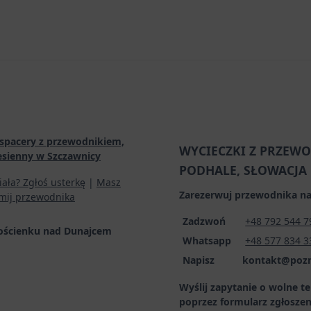
spacery z przewodnikiem,
WYCIECZKI Z PRZEWO
esienny w Szczawnicy
PODHALE, SŁOWACJA
iała? Zgłoś usterkę
|
Masz
Zarezerwuj przewodnika na
mij przewodnika
Zadzwoń
+48 792 544 7
ościenku nad Dunajcem
Whatsapp
+48 577 834 3
Napisz kontakt@poznaj
Wyślij zapytanie o wolne t
poprzez formularz zgłosze