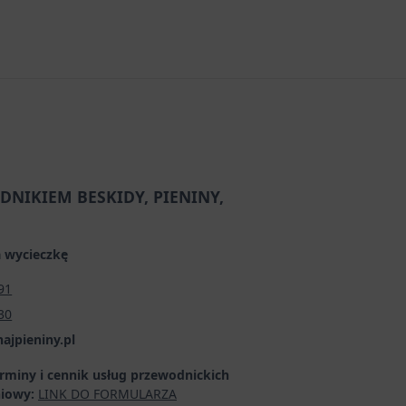
DNIKIEM BESKIDY, PIENINY,
 wycieczkę
91
30
pieniny.pl
erminy i cennik usług przewodnickich
niowy:
LINK DO FORMULARZA