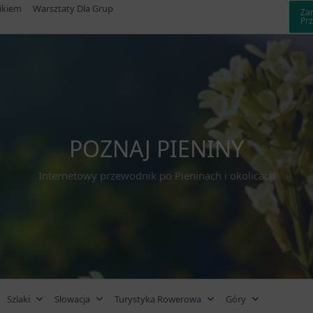
ikiem
Warsztaty Dla Grup
Za
Pr
POZNAJ PIENINY
Internetowy przewodnik po Pieninach i okolicach
Szlaki
Słowacja
Turystyka Rowerowa
Góry