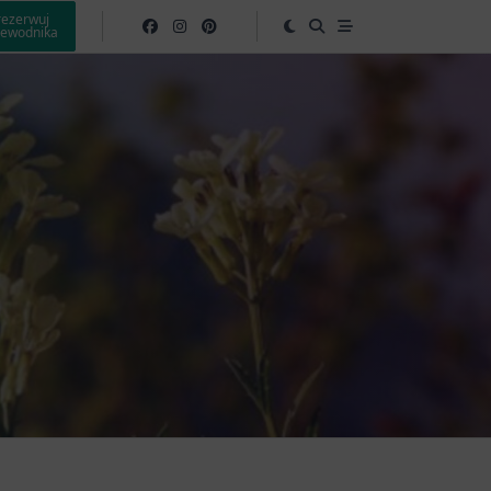
rezerwuj
zewodnika