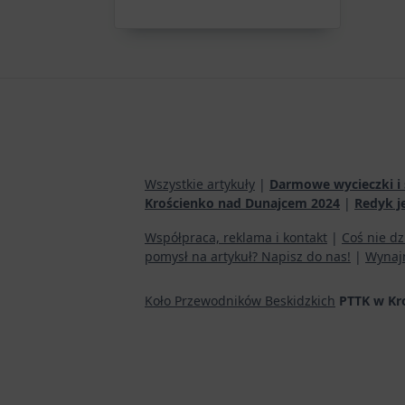
Wszystkie artykuły
|
Darmowe wycieczki i 
Krościenko nad Dunajcem 2024
|
Redyk j
Współpraca, reklama i kontakt
|
Coś nie dz
pomysł na artykuł? Napisz do nas!
|
Wynaj
Koło Przewodników Beskidzkich
PTTK w Kr