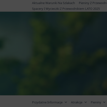
Skip
Aktualne Warunki Na Szlakach
Pieniny Z Przewodn
to
Spacery I Wycieczki Z Przewodnikiem LATO 2025
content
Przydatne Informacje
Atrakcje
Pieniny